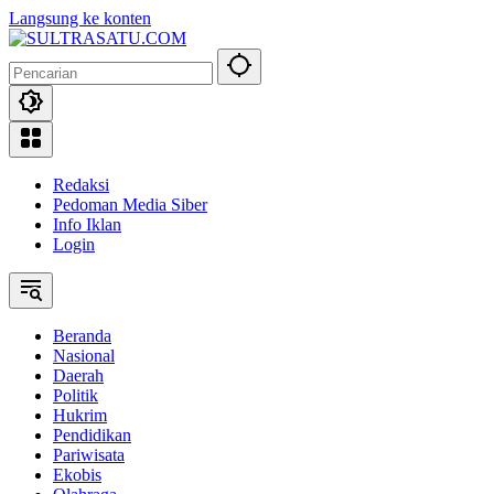
Langsung ke konten
Redaksi
Pedoman Media Siber
Info Iklan
Login
Beranda
Nasional
Daerah
Politik
Hukrim
Pendidikan
Pariwisata
Ekobis