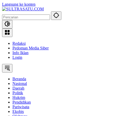
Langsung ke konten
Redaksi
Pedoman Media Siber
Info Iklan
Login
Beranda
Nasional
Daerah
Politik
Hukrim
Pendidikan
Pariwisata
Ekobis