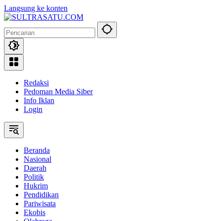
Langsung ke konten
Redaksi
Pedoman Media Siber
Info Iklan
Login
Beranda
Nasional
Daerah
Politik
Hukrim
Pendidikan
Pariwisata
Ekobis