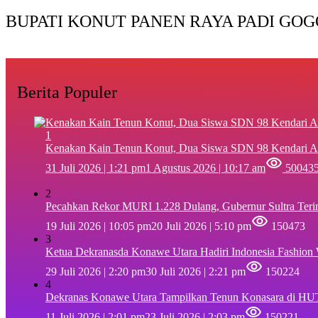
BUPATI KONUT PANEN RAYA PADI GOG
Berita Populer
1
‎Kenakan Kain Tenun Konut, Dua Siswa SDN 98 Kendari A
31 Juli 2026 | 1:21 pm
1 Agustus 2026 | 10:17 am
50043
2
Pecahkan Rekor MURI 1.228 Dulang, Gubernur Sultra Ter
19 Juli 2026 | 10:05 pm
20 Juli 2026 | 5:10 pm
150473
3
Ketua Dekranasda Konawe Utara Hadiri Indonesia Fashion
29 Juli 2026 | 2:20 pm
30 Juli 2026 | 2:21 pm
150224
4
Dekranas Konawe Utara Tampilkan Tenun Konasara di HU
11 Juli 2026 | 2:01 pm
23 Juli 2026 | 2:03 pm
150221