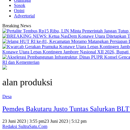
Olahraga
Sosok
Opini
Advertorial
Breaking News
Konawe Utara Lepas Kontingen Jambore Nasional XII 2026, Bupati Ik
RI dan Kementerian
alan produksi
Desa
Pemdes Bakutaru Justo Tuntas Salurkan BL
23 Juni 2023 | 3:55 pm
23 Juni 2023 | 5:12 pm
Redaksi SultraSatu.Com