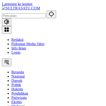
Langsung ke konten
Redaksi
Pedoman Media Siber
Info Iklan
Login
Beranda
Nasional
Daerah
Politik
Hukrim
Pendidikan
Pariwisata
Ekobis