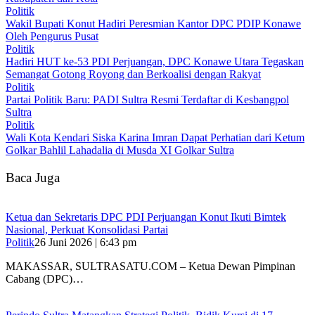
Politik
Wakil Bupati Konut Hadiri Peresmian Kantor DPC PDIP Konawe
Oleh Pengurus Pusat
Politik
Hadiri HUT ke-53 PDI Perjuangan, DPC Konawe Utara Tegaskan
Semangat Gotong Royong dan Berkoalisi dengan Rakyat
Politik
Partai Politik Baru: PADI Sultra Resmi Terdaftar di Kesbangpol
Sultra
Politik
Wali Kota Kendari Siska Karina Imran Dapat Perhatian dari Ketum
Golkar Bahlil Lahadalia di Musda XI Golkar Sultra
Baca Juga
Ketua dan Sekretaris DPC PDI Perjuangan Konut Ikuti Bimtek
Nasional, Perkuat Konsolidasi Partai
Politik
26 Juni 2026 | 6:43 pm
MAKASSAR, SULTRASATU.COM – Ketua Dewan Pimpinan
Cabang (DPC)…