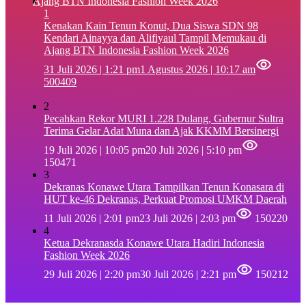
1
‎Kenakan Kain Tenun Konut, Dua Siswa SDN 98
Kendari Ainayya dan Alifiyaul Tampil Memukau di
Ajang BTN Indonesia Fashion Week 2026
31 Juli 2026 | 1:21 pm
1 Agustus 2026 | 10:17 am
500409
2
Pecahkan Rekor MURI 1.228 Dulang, Gubernur Sultra
Terima Gelar Adat Muna dan Ajak KKMM Bersinergi
19 Juli 2026 | 10:05 pm
20 Juli 2026 | 5:10 pm
150471
3
Dekranas Konawe Utara Tampilkan Tenun Konasara di
HUT ke-46 Dekranas, Perkuat Promosi UMKM Daerah
11 Juli 2026 | 2:01 pm
23 Juli 2026 | 2:03 pm
150220
4
Ketua Dekranasda Konawe Utara Hadiri Indonesia
Fashion Week 2026
29 Juli 2026 | 2:20 pm
30 Juli 2026 | 2:21 pm
150212