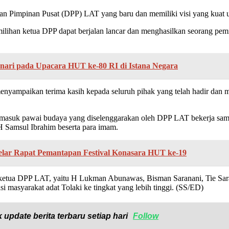
n Pimpinan Pusat (DPP) LAT yang baru dan memiliki visi yang kuat u
milihan ketua DPP dapat berjalan lancar dan menghasilkan seorang 
ari pada Upacara HUT ke-80 RI di Istana Negara
nyampaikan terima kasih kepada seluruh pihak yang telah hadir dan 
rmasuk pawai budaya yang diselenggarakan oleh DPP LAT bekerja sam
H Samsul Ibrahim beserta para imam.
Gelar Rapat Pemantapan Festival Konasara HUT ke-19
 ketua DPP LAT, yaitu H Lukman Abunawas, Bisman Saranani, Tie Sara
asyarakat adat Tolaki ke tingkat yang lebih tinggi. (SS/ED)
 update berita terbaru setiap hari
Follow