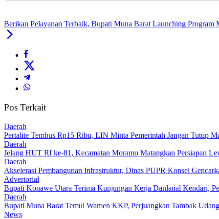
Berikan Pelayanan Terbaik, Bupati Muna Barat Launching Program 
Pos Terkait
Daerah
‎Pertalite Tembus Rp15 Ribu, LIN Minta Pemerintah Jangan Tutup Ma
Daerah
‎Jelang HUT RI ke-81, Kecamatan Moramo Matangkan Persiapan Le
Daerah
Akselerasi Pembangunan Infrastruktur, Dinas PUPR Konsel Gencark
Advertorial
Bupati Konawe Utara Terima Kunjungan Kerja Danlanal Kendari, Pe
Daerah
‎Bupati Muna Barat Temui Wamen KKP, Perjuangkan Tambak Udan
News