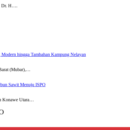
 Dr. H….
g Modern hingga Tambahan Kampung Nelayan
arat (Mubar),…
kebun Sawit Menuju ISPO
 Konawe Utara…
O