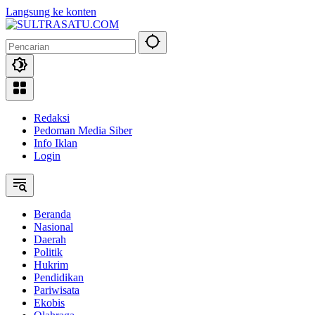
Langsung ke konten
Redaksi
Pedoman Media Siber
Info Iklan
Login
Beranda
Nasional
Daerah
Politik
Hukrim
Pendidikan
Pariwisata
Ekobis