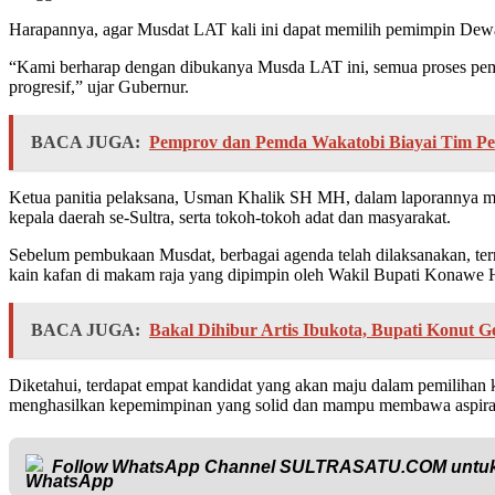
Harapannya, agar Musdat LAT kali ini dapat memilih pemimpin Dewa
“Kami berharap dengan dibukanya Musda LAT ini, semua proses pe
progresif,” ujar Gubernur.
BACA JUGA:
Pemprov dan Pemda Wakatobi Biayai Tim Pen
Ketua panitia pelaksana, Usman Khalik SH MH, dalam laporannya me
kepala daerah se-Sultra, serta tokoh-tokoh adat dan masyarakat.
Sebelum pembukaan Musdat, berbagai agenda telah dilaksanakan, te
kain kafan di makam raja yang dipimpin oleh Wakil Bupati Konawe 
BACA JUGA:
Bakal Dihibur Artis Ibukota, Bupati Konut 
Diketahui, terdapat empat kandidat yang akan maju dalam pemilihan
menghasilkan kepemimpinan yang solid dan mampu membawa aspirasi m
Follow WhatsApp Channel
SULTRASATU.COM
untuk