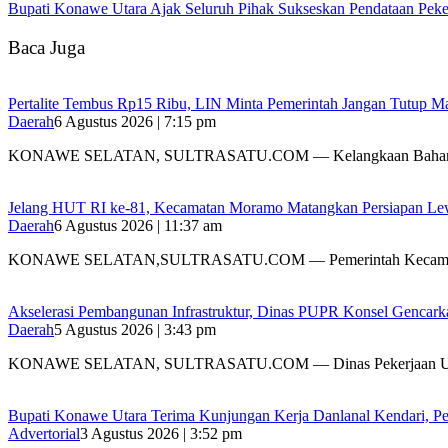
Bupati Konawe Utara Ajak Seluruh Pihak Sukseskan Pendataan Pe
Baca Juga
‎Pertalite Tembus Rp15 Ribu, LIN Minta Pemerintah Jangan Tutup Ma
Daerah
6 Agustus 2026 | 7:15 pm
‎KONAWE SELATAN, SULTRASATU.COM — Kelangkaan Bahan
‎Jelang HUT RI ke-81, Kecamatan Moramo Matangkan Persiapan Le
Daerah
6 Agustus 2026 | 11:37 am
KONAWE SELATAN,SULTRASATU.COM — Pemerintah Kecamat
Akselerasi Pembangunan Infrastruktur, Dinas PUPR Konsel Gencark
Daerah
5 Agustus 2026 | 3:43 pm
KONAWE SELATAN, SULTRASATU.COM — Dinas Pekerjaan 
Bupati Konawe Utara Terima Kunjungan Kerja Danlanal Kendari, Pe
Advertorial
3 Agustus 2026 | 3:52 pm