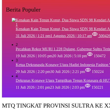
Berita Populer
1
‎Kenakan Kain Tenun Konut, Dua Siswa SDN 98 Kendari A
31 Juli 2026 | 1:21 pm
1 Agustus 2026 | 10:17 am
50042
2
Pecahkan Rekor MURI 1.228 Dulang, Gubernur Sultra Ter
19 Juli 2026 | 10:05 pm
20 Juli 2026 | 5:10 pm
150472
3
Ketua Dekranasda Konawe Utara Hadiri Indonesia Fashion
29 Juli 2026 | 2:20 pm
30 Juli 2026 | 2:21 pm
150224
4
Dekranas Konawe Utara Tampilkan Tenun Konasara di HU
11 Juli 2026 | 2:01 pm
23 Juli 2026 | 2:03 pm
150221
MTQ TINGKAT PROVINSI SULTRA KE XX