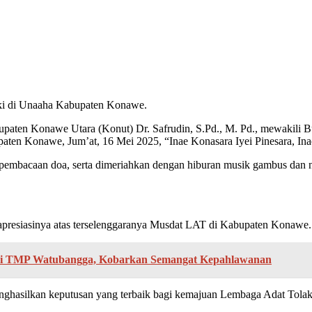
i di Unaaha Kabupaten Konawe.
upaten Konawe Utara (Konut) Dr. Safrudin, S.Pd., M. Pd., mewakili
n Konawe, Jum’at, 16 Mei 2025, “Inae Konasara Iyei Pinesara, Inae 
mbacaan doa, serta dimeriahkan dengan hiburan musik gambus dan nya
esiasinya atas terselenggaranya Musdat LAT di Kabupaten Konawe.
 di TMP Watubangga, Kobarkan Semangat Kepahlawanan
nghasilkan keputusan yang terbaik bagi kemajuan Lembaga Adat Tolaki 