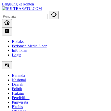
Langsung ke konten
Redaksi
Pedoman Media Siber
Info Iklan
Login
Beranda
Nasional
Daerah
Politik
Hukrim
Pendidikan
Pariwisata
Ekobis