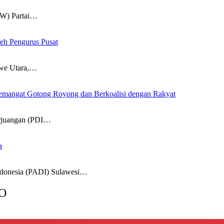
W) Partai…
eh Pengurus Pusat
e Utara,…
mangat Gotong Royong dan Berkoalisi dengan Rakyat
juangan (PDI…
a
onesia (PADI) Sulawesi…
O