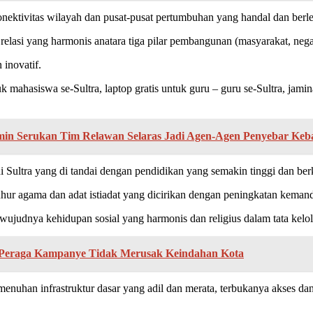
nektivitas wilayah dan pusat-pusat pertumbuhan yang handal dan berle
elasi yang harmonis anatara tiga pilar pembangunan (masyarakat, nega
inovatif.
mahasiswa se-Sultra, laptop gratis untuk guru – guru se-Sultra, jamin
n Serukan Tim Relawan Selaras Jadi Agen-Agen Penyebar Keb
ultra yang di tandai dengan pendidikan yang semakin tinggi dan berku
luhur agama dan adat istiadat yang dicirikan dengan peningkatan kema
erwujudnya kehidupan sosial yang harmonis dan religius dalam tata kelo
 Peraga Kampanye Tidak Merusak Keindahan Kota
uhan infrastruktur dasar yang adil dan merata, terbukanya akses dan 