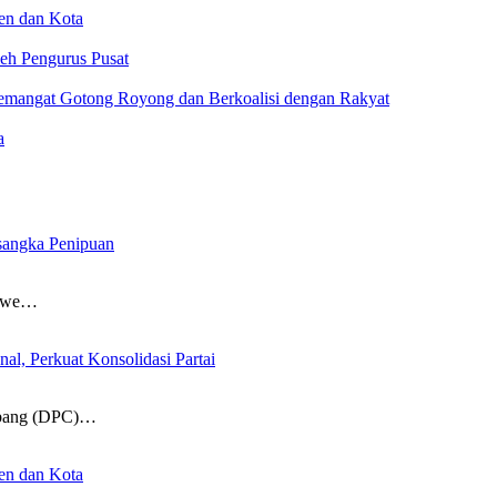
ten dan Kota
eh Pengurus Pusat
mangat Gotong Royong dan Berkoalisi dengan Rakyat
a
angka Penipuan
nawe…
al, Perkuat Konsolidasi Partai
bang (DPC)…
ten dan Kota