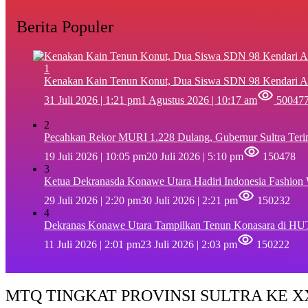
Berita Populer
1
‎Kenakan Kain Tenun Konut, Dua Siswa SDN 98 Kendari A
31 Juli 2026 | 1:21 pm
1 Agustus 2026 | 10:17 am
50047
2
Pecahkan Rekor MURI 1.228 Dulang, Gubernur Sultra Ter
19 Juli 2026 | 10:05 pm
20 Juli 2026 | 5:10 pm
150478
3
Ketua Dekranasda Konawe Utara Hadiri Indonesia Fashion
29 Juli 2026 | 2:20 pm
30 Juli 2026 | 2:21 pm
150232
4
Dekranas Konawe Utara Tampilkan Tenun Konasara di HU
11 Juli 2026 | 2:01 pm
23 Juli 2026 | 2:03 pm
150222
MTQ TINGKAT PROVINSI SULTRA KE XX