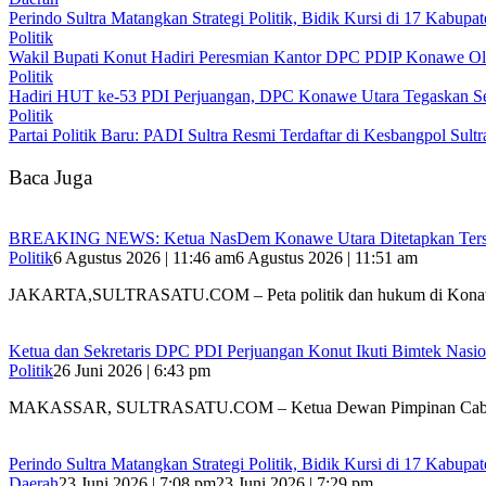
Perindo Sultra Matangkan Strategi Politik, Bidik Kursi di 17 Kabupa
Politik
Wakil Bupati Konut Hadiri Peresmian Kantor DPC PDIP Konawe Ol
Politik
Hadiri HUT ke-53 PDI Perjuangan, DPC Konawe Utara Tegaskan Se
Politik
Partai Politik Baru: PADI Sultra Resmi Terdaftar di Kesbangpol Sultr
Baca Juga
BREAKING NEWS: Ketua NasDem Konawe Utara Ditetapkan Ters
Politik
6 Agustus 2026 | 11:46 am
6 Agustus 2026 | 11:51 am
JAKARTA,SULTRASATU.COM – Peta politik dan hukum di Ko
Ketua dan Sekretaris DPC PDI Perjuangan Konut Ikuti Bimtek Nasion
Politik
26 Juni 2026 | 6:43 pm
MAKASSAR, SULTRASATU.COM – Ketua Dewan Pimpinan Ca
Perindo Sultra Matangkan Strategi Politik, Bidik Kursi di 17 Kabupa
Daerah
23 Juni 2026 | 7:08 pm
23 Juni 2026 | 7:29 pm