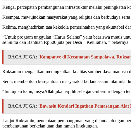
Ketiga, percepatan pembangunan infrastruktur melalui peningkatan ko
Keempat, mewujudkan masyarakat yang religius dan berbudaya serta r
Kelima, menghadirkan tata kekelola pemerintahan yang akuntabel dan 
“Untuk program unggulan “Harus Selaras” yaitu beasiswa mratis untuk 
se Sultra dan Bantuan Rp500 juta per Desa – Kelurahan, ” bebernya.
BACA JUGA:
Kampanye di Kecamatan Sampolawa, Ruksami
Ruksamin mengatakan meningkatkan kualitas sumber daya manusia di S
Serta, memberikan kesejahtraan masyarakat berlandaskan nilai-nilai 
“Ini tujuan kami, insyaAllah jika terpilih sebagai Gubernur dengan t
BACA JUGA:
Bawaslu Kendari Ingatkan Pemasangan Alat
Lanjut Ruksamin, penerataan pembangunan yang ditandai dengan pemen
pembangunan berkelanjutan dan ramah lingkungan.