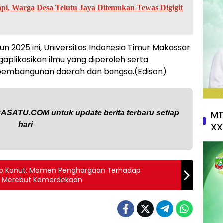
i, Warga Desa Telutu Jaya Ditemukan Tewas Digigit
n 2025 ini, Universitas Indonesia Timur Makassar
plikasikan ilmu yang diperoleh serta
i pembangunan daerah dan bangsa.(Edison)
RASATU.COM
untuk update berita terbaru setiap
MT
hari
XX
bup Konut: Momen Penghargaan Terhadap
 Merebut Kemerdekaan