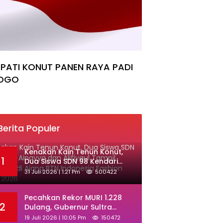
PATI KONUT PANEN RAYA PADI
OGO
Berita Populer
‎Kenakan Kain Tenun Konut,
1
Dua Siswa SDN 98 Kendari
Ainayya dan Alifiyaul Tampil
31 Juli 2026 | 1:21 Pm
500422
Memukau di Ajang BTN
Indonesia Fashion Week 2026
Pecahkan Rekor MURI 1.228
2
Dulang, Gubernur Sultra
Terima Gelar Adat Muna dan
19 Juli 2026 | 10:05 Pm
150472