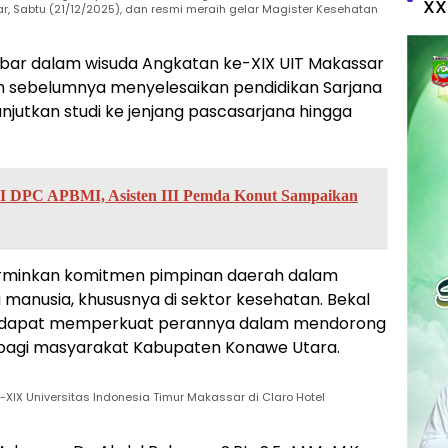
XX
r, Sabtu (21/12/2025), dan resmi meraih gelar Magister Kesehatan
Ikbar dalam wisuda Angkatan ke-XIX UIT Makassar
lah sebelumnya menyelesaikan pendidikan Sarjana
njutkan studi ke jenjang pascasarjana hingga
I DPC APBMI, Asisten III Pemda Konut Sampaikan
rminkan komitmen pimpinan daerah dalam
manusia, khususnya di sektor kesehatan. Bekal
kan dapat memperkuat perannya dalam mendorong
bagi masyarakat Kabupaten Konawe Utara.
IX Universitas Indonesia Timur Makassar di Claro Hotel