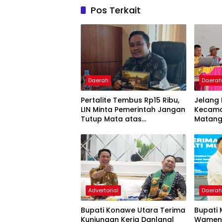
Pos Terkait
Daerah
Daera
‎Pertalite Tembus Rp15 Ribu,
‎Jelang 
LIN Minta Pemerintah Jangan
Kecam
Tutup Mata atas
Matang
Kelangkaan di Konsel
Rapat 
Advertorial
Daera
Bupati Konawe Utara Terima
‎Bupati
Kunjungan Kerja Danlanal
Wamen 