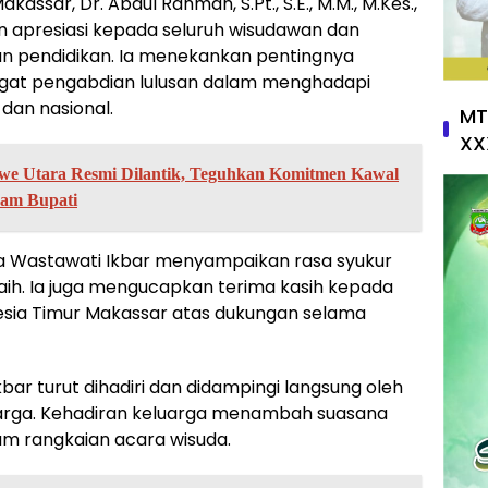
kassar, Dr. Abdul Rahman, S.Pt., S.E., M.M., M.Kes.,
apresiasi kepada seluruh wisudawan dan
an pendidikan. Ia menekankan pentingnya
angat pengabdian lulusan dalam menghadapi
dan nasional.
MT
XX
e Utara Resmi Dilantik, Teguhkan Komitmen Kawal
am Bupati
ra Wastawati Ikbar menyampaikan rasa syukur
aih. Ia juga mengucapkan terima kasih kepada
nesia Timur Makassar atas dukungan selama
kbar turut dihadiri dan didampingi langsung oleh
arga. Kehadiran keluarga menambah suasana
 rangkaian acara wisuda.