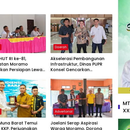
h
Daerah
HUT RI ke-81,
Akselerasi Pembangunan
atan Moramo
Infrastruktur, Dinas PUPR
kan Persiapan Lewat
Konsel Gencarkan
Lega Meeting
Konsultasi ke DPR RI dan
Kementerian
MT
XX
h
Advertorial
 Muna Barat Temui
Jaelani Serap Aspirasi
KKP, Perjuangkan
Warga Moramo, Dorong