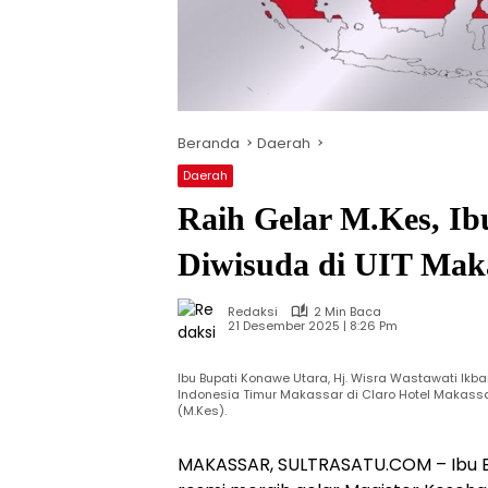
Beranda
Daerah
Daerah
Raih Gelar M.Kes, I
Diwisuda di UIT Mak
Redaksi
2 Min Baca
21 Desember 2025 | 8:26 Pm
Ibu Bupati Konawe Utara, Hj. Wisra Wastawati Ikba
Indonesia Timur Makassar di Claro Hotel Makassa
(M.Kes).
MAKASSAR, SULTRASATU.COM – Ibu Bup