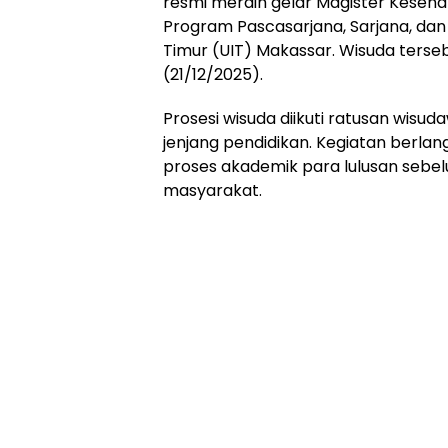
resmi meraih gelar Magister Keseha
Program Pascasarjana, Sarjana, dan
Timur (UIT) Makassar. Wisuda terseb
(21/12/2025).
Prosesi wisuda diikuti ratusan wisu
jenjang pendidikan. Kegiatan berla
proses akademik para lulusan sebelu
masyarakat.