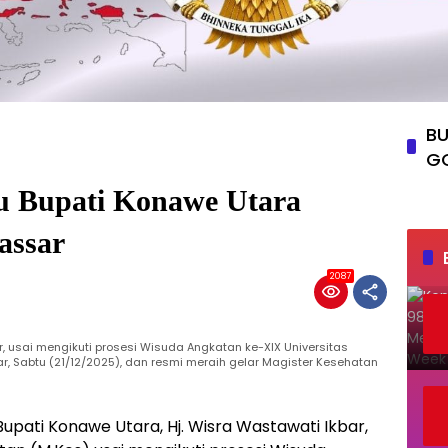
BU
G
bu Bupati Konawe Utara
assar
2087
r, usai mengikuti prosesi Wisuda Angkatan ke-XIX Universitas
r, Sabtu (21/12/2025), dan resmi meraih gelar Magister Kesehatan
ati Konawe Utara, Hj. Wisra Wastawati Ikbar,