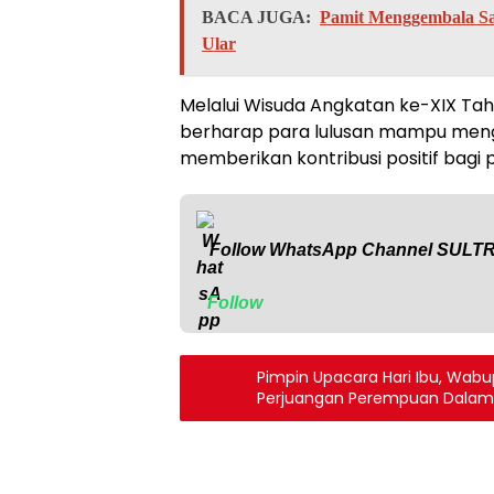
BACA JUGA:
Pamit Menggembala Sap
Ular
Melalui Wisuda Angkatan ke-XIX Tahu
berharap para lulusan mampu menga
memberikan kontribusi positif bag
Follow WhatsApp Channel
SULT
Follow
Pimpin Upacara Hari Ibu, Wa
Perjuangan Perempuan Dalam