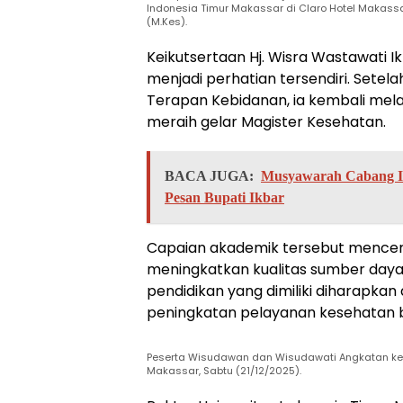
Indonesia Timur Makassar di Claro Hotel Makassa
(M.Kes).
Keikutsertaan Hj. Wisra Wastawati 
menjadi perhatian tersendiri. Sete
Terapan Kebidanan, ia kembali mela
meraih gelar Magister Kesehatan.
BACA JUGA:
Musyawarah Cabang I
Pesan Bupati Ikbar
Capaian akademik tersebut mence
meningkatkan kualitas sumber daya 
pendidikan yang dimiliki diharap
peningkatan pelayanan kesehatan 
Peserta Wisudawan dan Wisudawati Angkatan ke-X
Makassar, Sabtu (21/12/2025).