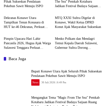
Pihak Sukseskan Pendataan
The Sea” Pemkab Kotabaru
Pekebun Sawit Menuju ISPO
Jadikan Festival Budaya Saijaan
News
News
Ruang Kolaborasi Pelestarian
Budaya Bajau
Dekranas Konawe Utara
MTQ XXXI Sultra Digelar di
Tampilkan Tenun Konasara di
Konawe, Wakil Ketua DPRD
HUT ke-46 Dekranas, Perkuat
Konut Ajak Masyarakat Sukseskan
Daerah
Daerah
Promosi UMKM Daerah
Pimpin Upacara Hari Lahir
Menko Polkam dan Mendagri
Pancasila 2026, Hugua Ajak Warga
Temui Kepala Daerah Sulawesi,
Sulawesi Tenggara Perkuat
Gubernur Sultra Dorong
Komitmen Kebangsaan
Pembangunan Inklusif
Baca Juga
Bupati Konawe Utara Ajak Seluruh Pihak Sukseskan
Pendataan Pekebun Sawit Menuju ISPO
News
30 Juli 2026 | 6:49 Pm
Mengangkat Tema “Magic From The Sea” Pemkab
Kotabaru Jadikan Festival Budaya Saijaan Ruang