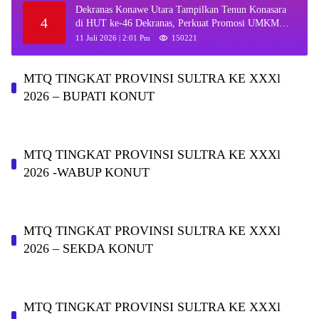
Dekranas Konawe Utara Tampilkan Tenun Konasara
4
di HUT ke-46 Dekranas, Perkuat Promosi UMKM
Daerah
11 Juli 2026 | 2:01 Pm
150221
MTQ TINGKAT PROVINSI SULTRA KE XXXl
2026 – BUPATI KONUT
MTQ TINGKAT PROVINSI SULTRA KE XXXl
2026 -WABUP KONUT
MTQ TINGKAT PROVINSI SULTRA KE XXXl
2026 – SEKDA KONUT
MTQ TINGKAT PROVINSI SULTRA KE XXXl