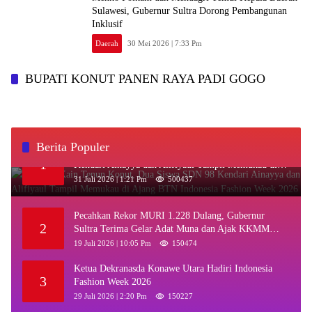
Sulawesi, Gubernur Sultra Dorong Pembangunan
Inklusif
Daerah
30 Mei 2026 | 7:33 Pm
BUPATI KONUT PANEN RAYA PADI GOGO
Berita Populer
‎Kenakan Kain Tenun Konut, Dua Siswa SDN 98
1
Kendari Ainayya dan Alifiyaul Tampil Memukau di
Ajang BTN Indonesia Fashion Week 2026
31 Juli 2026 | 1:21 Pm
500437
Pecahkan Rekor MURI 1.228 Dulang, Gubernur
2
Sultra Terima Gelar Adat Muna dan Ajak KKMM
Bersinergi
19 Juli 2026 | 10:05 Pm
150474
Ketua Dekranasda Konawe Utara Hadiri Indonesia
3
Fashion Week 2026
29 Juli 2026 | 2:20 Pm
150227