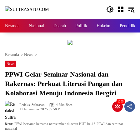
Langsung
ke
konten
Beranda
Nasional
Daerah
Politik
Hukrim
Pendidikan
Beranda
News
News
PPWI Gelar Seminar Nasional dan
Rakernas: Perkuat Literasi Pangan dan
Kolaborasi Menuju Indonesia Bergizi
1205
Redaksi Sultrasatu
4 Min Baca
11 November 2025 | 5:58 Pm
Ketua PPWI bersama bersama narasumber di acara HUT ke-18 PPWI dan seminar
nasional