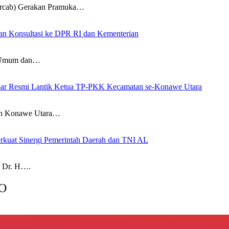
ab) Gerakan Pramuka…
an Konsultasi ke DPR RI dan Kementerian
Umum dan…
 Ikbar Resmi Lantik Ketua TP-PKK Kecamatan se-Konawe Utara
n Konawe Utara…
rkuat Sinergi Pemerintah Daerah dan TNI AL
 Dr. H….
O