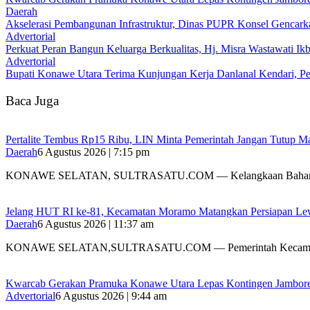
Daerah
Akselerasi Pembangunan Infrastruktur, Dinas PUPR Konsel Gencark
Advertorial
‎Perkuat Peran Bangun Keluarga Berkualitas, Hj. Misra Wastawati
Advertorial
Bupati Konawe Utara Terima Kunjungan Kerja Danlanal Kendari, Pe
Baca Juga
‎Pertalite Tembus Rp15 Ribu, LIN Minta Pemerintah Jangan Tutup Ma
Daerah
6 Agustus 2026 | 7:15 pm
‎KONAWE SELATAN, SULTRASATU.COM — Kelangkaan Bahan
‎Jelang HUT RI ke-81, Kecamatan Moramo Matangkan Persiapan Le
Daerah
6 Agustus 2026 | 11:37 am
KONAWE SELATAN,SULTRASATU.COM — Pemerintah Kecamat
‎Kwarcab Gerakan Pramuka Konawe Utara Lepas Kontingen Jambore Na
Advertorial
6 Agustus 2026 | 9:44 am