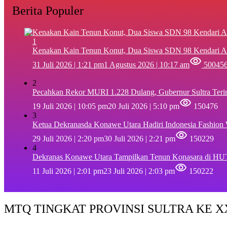
Berita Populer
1
‎Kenakan Kain Tenun Konut, Dua Siswa SDN 98 Kendari A
31 Juli 2026 | 1:21 pm
1 Agustus 2026 | 10:17 am
50045
2
Pecahkan Rekor MURI 1.228 Dulang, Gubernur Sultra Ter
19 Juli 2026 | 10:05 pm
20 Juli 2026 | 5:10 pm
150476
3
Ketua Dekranasda Konawe Utara Hadiri Indonesia Fashion
29 Juli 2026 | 2:20 pm
30 Juli 2026 | 2:21 pm
150229
4
Dekranas Konawe Utara Tampilkan Tenun Konasara di HU
11 Juli 2026 | 2:01 pm
23 Juli 2026 | 2:03 pm
150222
MTQ TINGKAT PROVINSI SULTRA KE XX