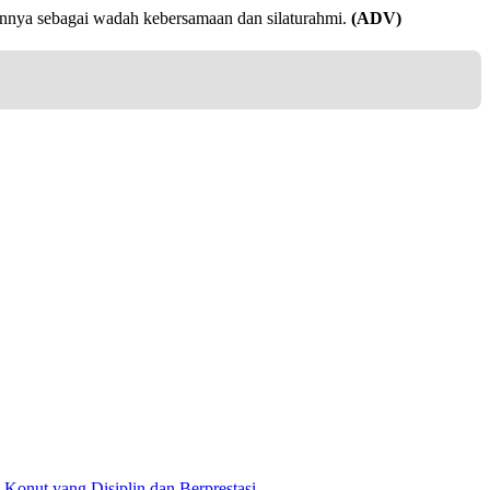
hunnya sebagai wadah kebersamaan dan silaturahmi.
(ADV)
nut yang Disiplin dan Berprestasi ‎