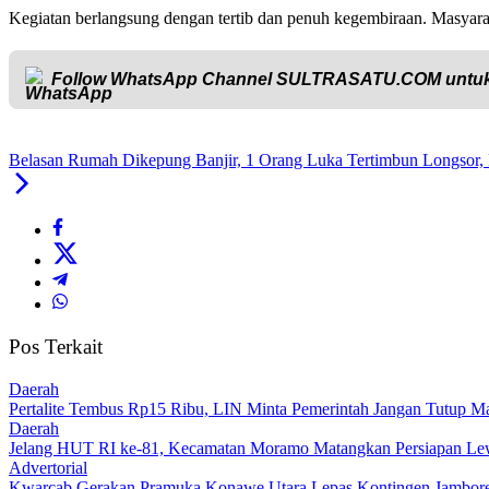
Kegiatan berlangsung dengan tertib dan penuh kegembiraan. Masyarak
Follow WhatsApp Channel
SULTRASATU.COM
untuk
Belasan Rumah Dikepung Banjir, 1 Orang Luka Tertimbun Longsor,
Pos Terkait
Daerah
‎Pertalite Tembus Rp15 Ribu, LIN Minta Pemerintah Jangan Tutup Ma
Daerah
‎Jelang HUT RI ke-81, Kecamatan Moramo Matangkan Persiapan Le
Advertorial
‎Kwarcab Gerakan Pramuka Konawe Utara Lepas Kontingen Jambore Na