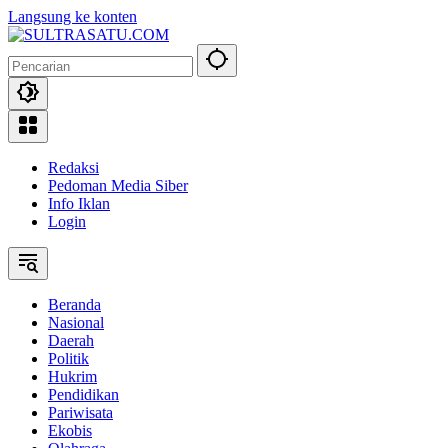
Langsung ke konten
Redaksi
Pedoman Media Siber
Info Iklan
Login
Beranda
Nasional
Daerah
Politik
Hukrim
Pendidikan
Pariwisata
Ekobis