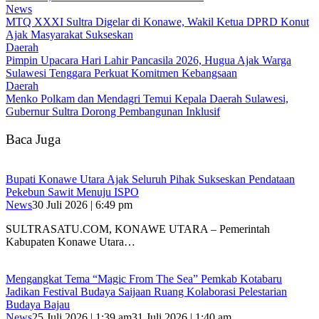
News
MTQ XXXI Sultra Digelar di Konawe, Wakil Ketua DPRD Konut
Ajak Masyarakat Sukseskan
Daerah
Pimpin Upacara Hari Lahir Pancasila 2026, Hugua Ajak Warga
Sulawesi Tenggara Perkuat Komitmen Kebangsaan
Daerah
Menko Polkam dan Mendagri Temui Kepala Daerah Sulawesi,
Gubernur Sultra Dorong Pembangunan Inklusif
Baca Juga
Bupati Konawe Utara Ajak Seluruh Pihak Sukseskan Pendataan
Pekebun Sawit Menuju ISPO
News
30 Juli 2026 | 6:49 pm
SULTRASATU.COM, KONAWE UTARA – Pemerintah
Kabupaten Konawe Utara…
Mengangkat Tema “Magic From The Sea” Pemkab Kotabaru
Jadikan Festival Budaya Saijaan Ruang Kolaborasi Pelestarian
Budaya Bajau
News
25 Juli 2026 | 1:39 am
31 Juli 2026 | 1:40 am