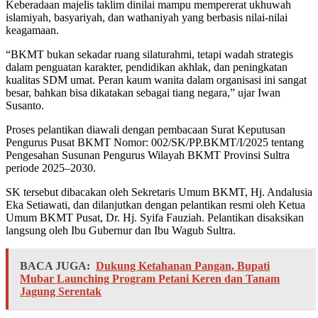
Keberadaan majelis taklim dinilai mampu mempererat ukhuwah
islamiyah, basyariyah, dan wathaniyah yang berbasis nilai-nilai
keagamaan.
“BKMT bukan sekadar ruang silaturahmi, tetapi wadah strategis
dalam penguatan karakter, pendidikan akhlak, dan peningkatan
kualitas SDM umat. Peran kaum wanita dalam organisasi ini sangat
besar, bahkan bisa dikatakan sebagai tiang negara,” ujar Iwan
Susanto.
Proses pelantikan diawali dengan pembacaan Surat Keputusan
Pengurus Pusat BKMT Nomor: 002/SK/PP.BKMT/I/2025 tentang
Pengesahan Susunan Pengurus Wilayah BKMT Provinsi Sultra
periode 2025–2030.
SK tersebut dibacakan oleh Sekretaris Umum BKMT, Hj. Andalusia
Eka Setiawati, dan dilanjutkan dengan pelantikan resmi oleh Ketua
Umum BKMT Pusat, Dr. Hj. Syifa Fauziah. Pelantikan disaksikan
langsung oleh Ibu Gubernur dan Ibu Wagub Sultra.
BACA JUGA:
Dukung Ketahanan Pangan, Bupati
Mubar Launching Program Petani Keren dan Tanam
Jagung Serentak