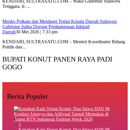
KENDARI, SULTRASATU.COM – Wakil Gubernur Sulawesi
Tenggara, Ir….
Menko Polkam dan Mendagri Temui Kepala Daerah Sulawesi,
Gubernur Sultra Dorong Pembangunan Inklusif
Daerah
30 Mei 2026 | 7:33 pm
KENDARI, SULTRASATU.COM – Menteri Koordinator Bidang
Politik dan…
BUPATI KONUT PANEN RAYA PADI
GOGO
Berita Populer
1
‎Kenakan Kain Tenun Konut, Dua Siswa SDN 98