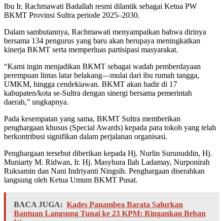
Ibu Ir. Rachmawati Badallah resmi dilantik sebagai Ketua PW
BKMT Provinsi Sultra periode 2025–2030.
Dalam sambutannya, Rachmawati menyampaikan bahwa dirinya
bersama 134 pengurus yang baru akan berupaya meningkatkan
kinerja BKMT serta memperluas partisipasi masyarakat.
“Kami ingin menjadikan BKMT sebagai wadah pemberdayaan
perempuan lintas latar belakang—mulai dari ibu rumah tangga,
UMKM, hingga cendekiawan. BKMT akan hadir di 17
kabupaten/kota se-Sultra dengan sinergi bersama pemerintah
daerah,” ungkapnya.
Pada kesempatan yang sama, BKMT Sultra memberikan
penghargaan khusus (Special Awards) kepada para tokoh yang telah
berkontribusi signifikan dalam perjalanan organisasi.
Penghargaan tersebut diberikan kepada Hj. Nurlin Surunuddin, Hj.
Muniarty M. Ridwan, Ir. Hj. Masyhura Ilah Ladamay, Nurponirah
Ruksamin dan Nani Indriyanti Ningsih. Penghargaan diserahkan
langsung oleh Ketua Umum BKMT Pusat.
BACA JUGA:
Kades Panambea Barata Salurkan
Bantuan Langsung Tunai ke 23 KPM: Ringankan Beban