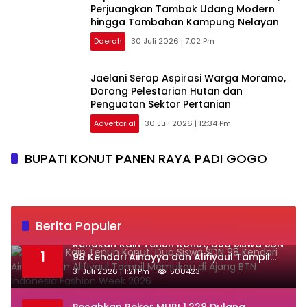
Perjuangkan Tambak Udang Modern
hingga Tambahan Kampung Nelayan
Daerah
30 Juli 2026 | 7:02 Pm
Jaelani Serap Aspirasi Warga Moramo,
Dorong Pelestarian Hutan dan
Penguatan Sektor Pertanian
Advertorial
30 Juli 2026 | 12:34 Pm
BUPATI KONUT PANEN RAYA PADI GOGO
Berita Populer
‎Kenakan Kain Tenun Konut, Dua Siswa SDN
1
98 Kendari Ainayya dan Alifiyaul Tampil
Memukau di Ajang BTN Indonesia Fashion
31 Juli 2026 | 1:21 Pm
500423
Week 2026