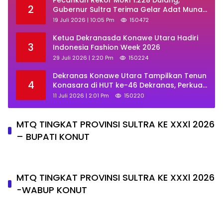
Pecahkan Rekor MURI 1.228 Dulang,
2
Gubernur Sultra Terima Gelar Adat Muna
dan Ajak KKMM Bersinergi
19 Juli 2026 | 10:05 Pm
150472
Ketua Dekranasda Konawe Utara Hadiri
3
Indonesia Fashion Week 2026
29 Juli 2026 | 2:20 Pm
150224
Dekranas Konawe Utara Tampilkan Tenun
4
Konasara di HUT ke-46 Dekranas, Perkuat
Promosi UMKM Daerah
11 Juli 2026 | 2:01 Pm
150220
MTQ TINGKAT PROVINSI SULTRA KE XXXl 2026
– BUPATI KONUT
MTQ TINGKAT PROVINSI SULTRA KE XXXl 2026
-WABUP KONUT