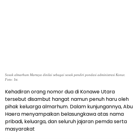
Sosok almarhum Martaya dinilai sebagai sosok pendiri pondasi administrasi Konut.
Foto: Ist.
Kehadiran orang nomor dua di Konawe Utara
tersebut disambut hangat namun penuh haru oleh
pihak keluarga almarhum. Dalam kunjungannya, Abu
Haera menyampaikan belasungkawa atas nama
pribadi, keluarga, dan seluruh jajaran pemda serta
masyarakat