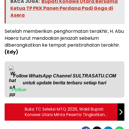
BACA JUGA:
Bupati Konawe Utara Bersama
Ketua TP PKK Panen Perdana Padi Gogo di
Asera
Setelah memberikan penghormatan terakhir, H. Abu
Haera turut mendoakan jenazah sebelum
diberangkatkan ke tempat peristirahatan terakhir.
(Edy)
Follow WhatsApp Channel
SULTRASATU.COM
untuk update berita terbaru setiap hari
Follow
Buka TC Seleksi MTQ 2026, Wakil Bupati
Konawe Utara Minta Peserta Tingkatkan
Kualitas Hadapi MTQ Tingkat Provinsi