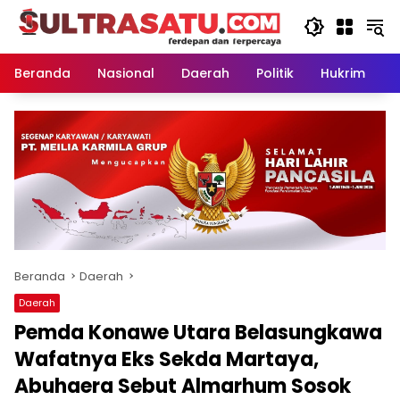
Langsung
ke
konten
Beranda
Nasional
Daerah
Politik
Hukrim
P
Beranda
Daerah
Daerah
Pemda Konawe Utara Belasungkawa
Wafatnya Eks Sekda Martaya,
Abuhaera Sebut Almarhum Sosok