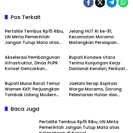
Pos Terkait
Daerah
Daerah
‎Pertalite Tembus Rp15 Ribu,
‎Jelang HUT RI ke-81,
LIN Minta Pemerintah
Kecamatan Moramo
Jangan Tutup Mata atas
Matangkan Persiapan
Daerah
Advertorial
Kelangkaan di Konsel
Lewat Rapat Lega Meeting
Akselerasi Pembangunan
Bupati Konawe Utara
Infrastruktur, Dinas PUPR
Terima Kunjungan Kerja
Konsel Gencarkan
Danlanal Kendari, Perkuat
Daerah
Advertorial
Konsultasi ke DPR RI dan
Sinergi Pemerintah Daerah
Kementerian
dan TNI AL
‎Bupati Muna Barat Temui
Jaelani Serap Aspirasi
Wamen KKP, Perjuangkan
Warga Moramo, Dorong
Tambak Udang Modern
Pelestarian Hutan dan
hingga Tambahan
Penguatan Sektor
Kampung Nelayan
Pertanian
Baca Juga
‎Pertalite Tembus Rp15 Ribu, LIN Minta
Pemerintah Jangan Tutup Mata atas
Kelangkaan di Konsel