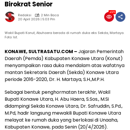
Birokrat Senior
495
Redaksi
2 Min Baca
20 April 2026 | 5:03 Pm
Wakil Bupati Konut, Abuhaera berada di rumah duka eks Sekda, Martaya.
Foto: Ist.
KONAWE, SULTRASATU.COM –
Jajaran Pemerintah
Daerah (Pemda) Kabupaten Konawe Utara (Konut)
menyampaikan rasa duka mendalam atas wafatnya
mantan Sekretaris Daerah (Sekda) Konawe Utara
periode 2016-2020, Dr. H. Martaya, S.H.,M.P.H.
Sebagai bentuk penghormatan terakhir, Wakil
Bupati Konawe Utara, H. Abu Haera, S.Sos., M.Si
didampingi Sekda Konawe Utara, Dr. Safruddin, S.Pd.,
M.Pd, hadir langsung mewakili Bupati Konawe Utara
melayat ke rumah duka yang berlokasi di Unaaha,
Kabupaten Konawe, pada Senin (20/4/2026).