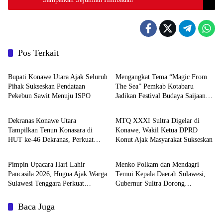
Pos Terkait
News
News
Bupati Konawe Utara Ajak Seluruh
Mengangkat Tema “Magic From
Pihak Sukseskan Pendataan
The Sea” Pemkab Kotabaru
Pekebun Sawit Menuju ISPO
Jadikan Festival Budaya Saijaan
News
News
Ruang Kolaborasi Pelestarian
Budaya Bajau
Dekranas Konawe Utara
MTQ XXXI Sultra Digelar di
Tampilkan Tenun Konasara di
Konawe, Wakil Ketua DPRD
HUT ke-46 Dekranas, Perkuat
Konut Ajak Masyarakat Sukseskan
Daerah
Daerah
Promosi UMKM Daerah
Pimpin Upacara Hari Lahir
Menko Polkam dan Mendagri
Pancasila 2026, Hugua Ajak Warga
Temui Kepala Daerah Sulawesi,
Sulawesi Tenggara Perkuat
Gubernur Sultra Dorong
Komitmen Kebangsaan
Pembangunan Inklusif
Baca Juga