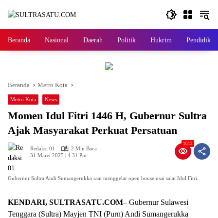
Langsung
ke
konten
Beranda
Nasional
Daerah
Politik
Hukrim
Pendidikan
Beranda
Metro Kota
Metro Kota
News
Momen Idul Fitri 1446 H, Gubernur Sultra
Ajak Masyarakat Perkuat Persatuan
1013
Redaksi 01
2 Min Baca
31 Maret 2025 | 4:31 Pm
Gubernur Sultra Andi Sumangerukka saat menggelar open house usai salat Idul Fitri.
KENDARI, SULTRASATU.COM
– Gubernur Sulawesi
Tenggara (Sultra) Mayjen TNI (Purn) Andi Sumangerukka