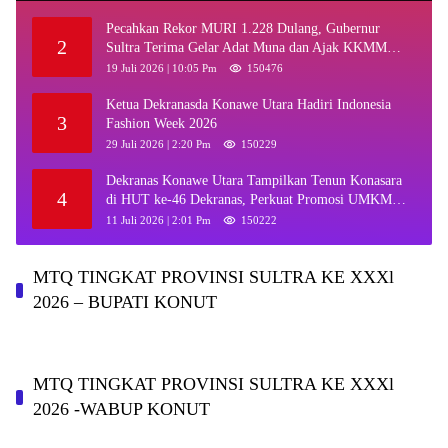
Pecahkan Rekor MURI 1.228 Dulang, Gubernur
2
Sultra Terima Gelar Adat Muna dan Ajak KKMM
Bersinergi
19 Juli 2026 | 10:05 Pm
150476
Ketua Dekranasda Konawe Utara Hadiri Indonesia
3
Fashion Week 2026
29 Juli 2026 | 2:20 Pm
150229
Dekranas Konawe Utara Tampilkan Tenun Konasara
4
di HUT ke-46 Dekranas, Perkuat Promosi UMKM
Daerah
11 Juli 2026 | 2:01 Pm
150222
MTQ TINGKAT PROVINSI SULTRA KE XXXl
2026 – BUPATI KONUT
MTQ TINGKAT PROVINSI SULTRA KE XXXl
2026 -WABUP KONUT