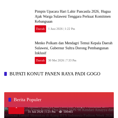
Pimpin Upacara Hari Lahir Pancasila 2026, Hugua
Ajak Warga Sulawesi Tenggara Perkuat Komitmen
Kebangsaan
Daerah
1 Juni 2026 | 1:22 Pm
Menko Polkam dan Mendagri Temui Kepala Daerah
Sulawesi, Gubernur Sultra Dorong Pembangunan
Inklusif
Daerah
30 Mei 2026 | 7:33 Pm
BUPATI KONUT PANEN RAYA PADI GOGO
Berita Populer
‎Kenakan Kain Tenun Konut, Dua Siswa SDN 98
1
Kendari Ainayya dan Alifiyaul Tampil Memukau di
Ajang BTN Indonesia Fashion Week 2026
31 Juli 2026 | 1:21 Pm
500465