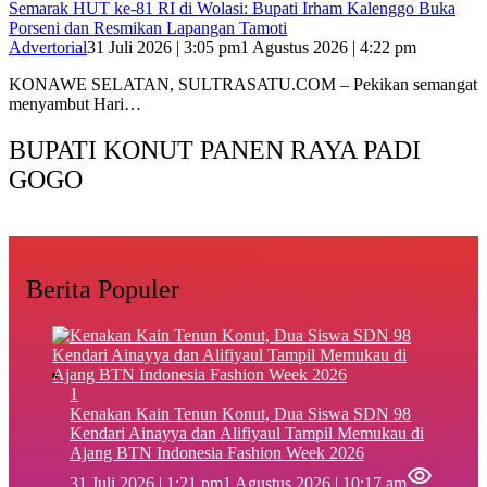
Semarak HUT ke-81 RI di Wolasi: Bupati Irham Kalenggo Buka
Porseni dan Resmikan Lapangan Tamoti
Advertorial
31 Juli 2026 | 3:05 pm
1 Agustus 2026 | 4:22 pm
KONAWE SELATAN, SULTRASATU.COM – Pekikan semangat
menyambut Hari…
BUPATI KONUT PANEN RAYA PADI
GOGO
Berita Populer
1
‎Kenakan Kain Tenun Konut, Dua Siswa SDN 98
Kendari Ainayya dan Alifiyaul Tampil Memukau di
Ajang BTN Indonesia Fashion Week 2026
31 Juli 2026 | 1:21 pm
1 Agustus 2026 | 10:17 am