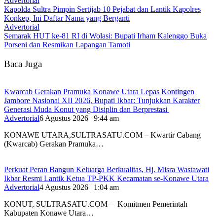
Advertorial
‎Kapolda Sultra Pimpin Sertijab 10 Pejabat dan Lantik Kapolres
Konkep, Ini Daftar Nama yang Berganti
Advertorial
Semarak HUT ke-81 RI di Wolasi: Bupati Irham Kalenggo Buka
Porseni dan Resmikan Lapangan Tamoti
Baca Juga
‎Kwarcab Gerakan Pramuka Konawe Utara Lepas Kontingen
Jambore Nasional XII 2026, Bupati Ikbar: Tunjukkan Karakter
Generasi Muda Konut yang Disiplin dan Berprestasi ‎
Advertorial
6 Agustus 2026 | 9:44 am
KONAWE UTARA,SULTRASATU.COM – Kwartir Cabang
(Kwarcab) Gerakan Pramuka…
‎Perkuat Peran Bangun Keluarga Berkualitas, Hj. Misra Wastawati
Ikbar Resmi Lantik Ketua TP-PKK Kecamatan se-Konawe Utara
Advertorial
4 Agustus 2026 | 1:04 am
‎KONUT, SULTRASATU.COM – Komitmen Pemerintah
Kabupaten Konawe Utara…