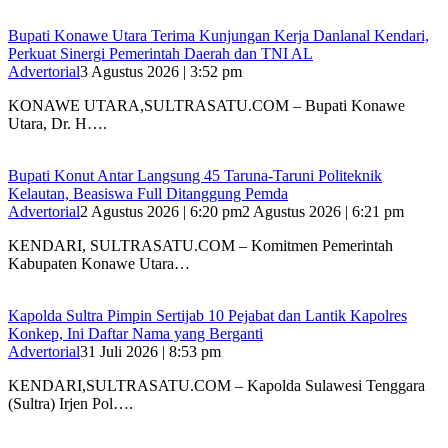
Bupati Konawe Utara Terima Kunjungan Kerja Danlanal Kendari,
Perkuat Sinergi Pemerintah Daerah dan TNI AL
Advertorial
3 Agustus 2026 | 3:52 pm
‎KONAWE UTARA,SULTRASATU.COM – Bupati Konawe
Utara, Dr. H….
Bupati Konut Antar Langsung 45 Taruna-Taruni Politeknik
Kelautan, Beasiswa Full Ditanggung Pemda
Advertorial
2 Agustus 2026 | 6:20 pm
2 Agustus 2026 | 6:21 pm
KENDARI, SULTRASATU.COM – Komitmen Pemerintah
Kabupaten Konawe Utara…
‎Kapolda Sultra Pimpin Sertijab 10 Pejabat dan Lantik Kapolres
Konkep, Ini Daftar Nama yang Berganti
Advertorial
31 Juli 2026 | 8:53 pm
‎KENDARI,SULTRASATU.COM – Kapolda Sulawesi Tenggara
(Sultra) Irjen Pol….