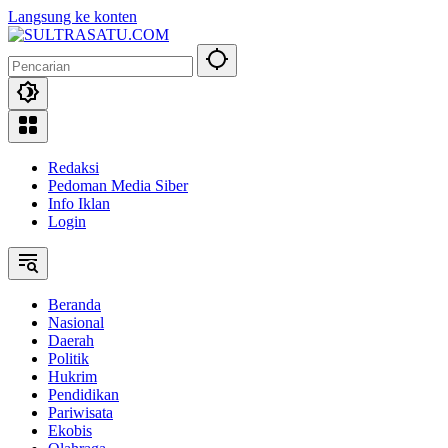
Langsung ke konten
Redaksi
Pedoman Media Siber
Info Iklan
Login
Beranda
Nasional
Daerah
Politik
Hukrim
Pendidikan
Pariwisata
Ekobis