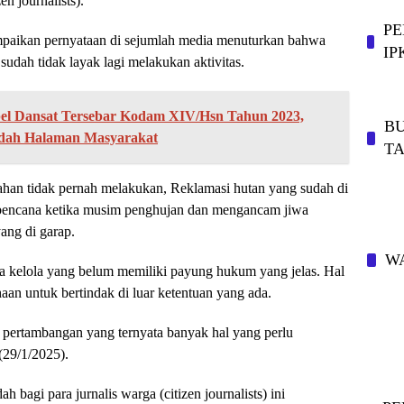
en journalists).
PE
aikan pernyataan di sejumlah media menuturkan bahwa
IP
sudah tidak layak lagi melakukan aktivitas.
l Dansat Tersebar Kodam XIV/Hsn Tahun 2023,
BU
dah Halaman Masyarakat
T
sahan tidak pernah melakukan, Reklamasi hutan yang sudah di
i bencana ketika musim penghujan dan mengancam jiwa
ang di garap.
WA
a kelola yang belum memiliki payung hukum yang jelas. Hal
aan untuk bertindak di luar ketentuan yang ada.
k pertambangan yang ternyata banyak hal yang perlu
(29/1/2025).
bagi para jurnalis warga (citizen journalists) ini