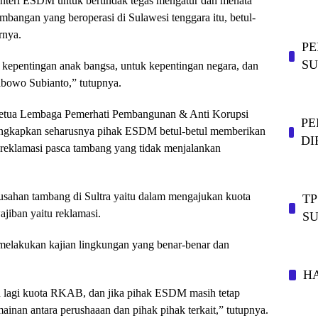
enteri ESDM untuk bertindak tegas mengatur dan menata
bangan yang beroperasi di Sulawesi tenggara itu, betul-
rnya.
PE
SU
kepentingan anak bangsa, untuk kepentingan negara, dan
abowo Subianto,” tutupnya.
 Ketua Lembaga Pemerhati Pembangunan & Anti Korupsi
PE
ungkapkan seharusnya pihak ESDM betul-betul memberikan
DI
 reklamasi pasca tambang yang tidak menjalankan
usahan tambang di Sultra yaitu dalam mengajukan kuota
TP
iban yaitu reklamasi.
SU
an melakukan kajian lingkungan yang benar-benar dan
H
lagi kuota RKAB, dan jika pihak ESDM masih tetap
inan antara perushaaan dan pihak pihak terkait,” tutupnya.