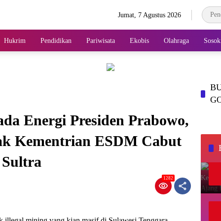
Jumat, 7 Agustus 2026
Hukrim
Pendidikan
Pariwisata
Ekobis
Olahraga
Sosok
BU
G
a Energi Presiden Prabowo,
sak Kementrian ESDM Cabut
 Sultra
1282
k illegal mining yang kian masif di Sulawesi Tenggara