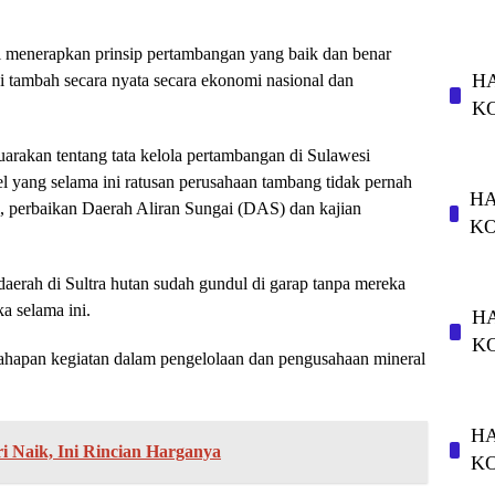
l menerapkan prinsip pertambangan yang baik dan benar
HA
i tambah secara nyata secara ekonomi nasional dan
K
uarakan tentang tata kelola pertambangan di Sulawesi
el yang selama ini ratusan perusahaan tambang tidak pernah
HA
, perbaikan Daerah Aliran Sungai (DAS) dan kajian
K
aerah di Sultra hutan sudah gundul di garap tanpa mereka
a selama ini.
HA
K
tahapan kegiatan dalam pengelolaan dan pengusahaan mineral
HA
i Naik, Ini Rincian Harganya
K