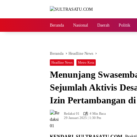
Langsung
ke
konten
Beranda
Nasional
Daerah
Politik
Beranda
Headline News
Headline News
Metro Kota
Menunjang Swasembad
Sejumlah Aktivis De
Izin Pertambangan di
Redaksi 01
4 Min Baca
29 Januari 2025 | 1:30 Pm
KENDARI, SULTRASATU.COM-
Prakti