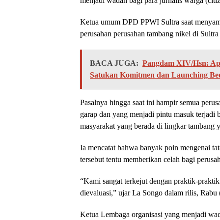
menjadi wadah bagi para jurnalis warga (citiz
Ketua umum DPD PPWI Sultra saat menyamp
perusahan perusahan tambang nikel di Sultra 
BACA JUGA:
Pangdam XIV/Hsn: Ape
Satukan Komitmen dan Launching Be
Pasalnya hingga saat ini hampir semua peru
garap dan yang menjadi pintu masuk terjad
masyarakat yang berada di lingkar tambang y
Ia mencatat bahwa banyak poin mengenai tat
tersebut tentu memberikan celah bagi perusah
“Kami sangat terkejut dengan praktik-prakti
dievaluasi,” ujar La Songo dalam rilis, Rabu 
Ketua Lembaga organisasi yang menjadi wadah 