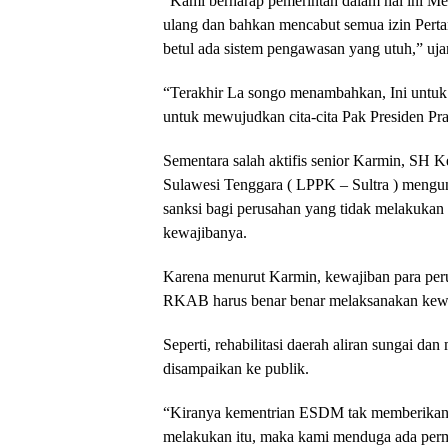
“Kami berharap pemerintah dalam hal ini M
ulang dan bahkan mencabut semua izin Pertam
betul ada sistem pengawasan yang utuh,” uja
“Terakhir La songo menambahkan, Ini untuk 
untuk mewujudkan cita-cita Pak Presiden Pr
Sementara salah aktifis senior Karmin, SH
Sulawesi Tenggara ( LPPK – Sultra ) meng
sanksi bagi perusahan yang tidak melakukan
kewajibanya.
Karena menurut Karmin, kewajiban para per
RKAB harus benar benar melaksanakan kewaj
Seperti, rehabilitasi daerah aliran sungai d
disampaikan ke publik.
“Kiranya kementrian ESDM tak memberikan 
melakukan itu, maka kami menduga ada perma