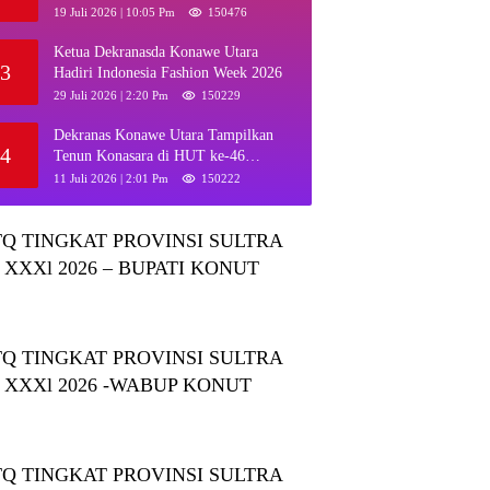
Muna dan Ajak KKMM Bersinergi
19 Juli 2026 | 10:05 Pm
150476
Ketua Dekranasda Konawe Utara
3
Hadiri Indonesia Fashion Week 2026
29 Juli 2026 | 2:20 Pm
150229
Dekranas Konawe Utara Tampilkan
4
Tenun Konasara di HUT ke-46
Dekranas, Perkuat Promosi UMKM
11 Juli 2026 | 2:01 Pm
150222
Daerah
Q TINGKAT PROVINSI SULTRA
 XXXl 2026 – BUPATI KONUT
Q TINGKAT PROVINSI SULTRA
 XXXl 2026 -WABUP KONUT
Q TINGKAT PROVINSI SULTRA