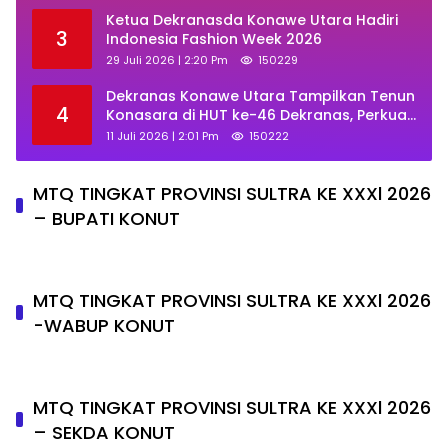
Ketua Dekranasda Konawe Utara Hadiri
3
Indonesia Fashion Week 2026
29 Juli 2026 | 2:20 Pm
150229
Dekranas Konawe Utara Tampilkan Tenun
4
Konasara di HUT ke-46 Dekranas, Perkuat
Promosi UMKM Daerah
11 Juli 2026 | 2:01 Pm
150222
MTQ TINGKAT PROVINSI SULTRA KE XXXl 2026
– BUPATI KONUT
MTQ TINGKAT PROVINSI SULTRA KE XXXl 2026
-WABUP KONUT
MTQ TINGKAT PROVINSI SULTRA KE XXXl 2026
– SEKDA KONUT