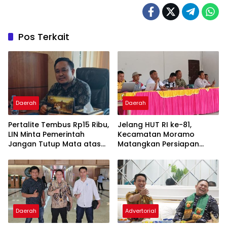
Pos Terkait
Daerah
Daerah
‎Pertalite Tembus Rp15 Ribu,
‎Jelang HUT RI ke-81,
LIN Minta Pemerintah
Kecamatan Moramo
Jangan Tutup Mata atas
Matangkan Persiapan
Kelangkaan di Konsel
Lewat Rapat Lega Meeting
Daerah
Advertorial