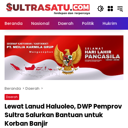
Langsung
ke
konten
Beranda
Nasional
Daerah
Politik
Hukrim
P
Beranda
Daerah
Daerah
Lewat Lanud Haluoleo, DWP Pemprov
Sultra Salurkan Bantuan untuk
Korban Banjir