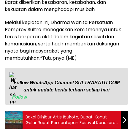
Barat diberikan kesabaran, ketabahan, dan
kekuatan dalam menghadapi musibah.
Melalui kegiatan ini, Dharma Wanita Persatuan
Pemprov Sultra menegaskan komitmennya untuk
terus berperan aktif dalam kegiatan sosial dan
kemanusiaan, serta hadir memberikan dukungan
nyata bagi masyarakat yang
membutuhkan,”Tutupnya (ME)
Follow WhatsApp Channel
SULTRASATU.COM
untuk update berita terbaru setiap hari
Follow
Bakal Dihibur Artis Ibukota, Bupati Konut
Gelar Rapat Pemantapan Festival Konasara
HUT ke-19