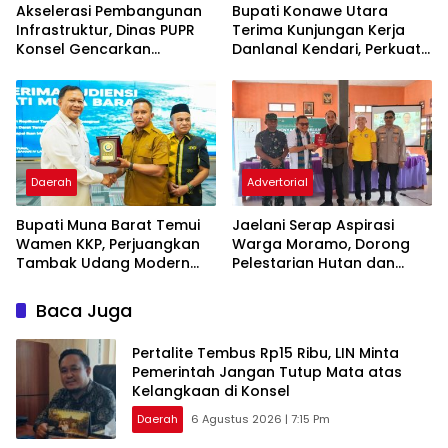
Akselerasi Pembangunan
Bupati Konawe Utara
Infrastruktur, Dinas PUPR
Terima Kunjungan Kerja
Konsel Gencarkan
Danlanal Kendari, Perkuat
Konsultasi ke DPR RI dan
Sinergi Pemerintah Daerah
Kementerian
dan TNI AL
Daerah
Advertorial
‎Bupati Muna Barat Temui
Jaelani Serap Aspirasi
Wamen KKP, Perjuangkan
Warga Moramo, Dorong
Tambak Udang Modern
Pelestarian Hutan dan
hingga Tambahan
Penguatan Sektor
Kampung Nelayan
Pertanian
Baca Juga
‎Pertalite Tembus Rp15 Ribu, LIN Minta
Pemerintah Jangan Tutup Mata atas
Kelangkaan di Konsel
Daerah
6 Agustus 2026 | 7:15 Pm