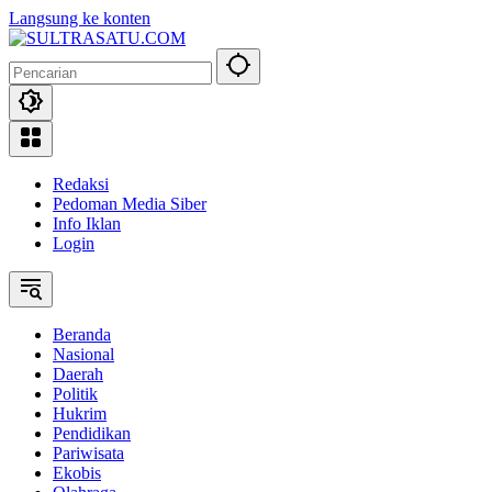
Langsung ke konten
Redaksi
Pedoman Media Siber
Info Iklan
Login
Beranda
Nasional
Daerah
Politik
Hukrim
Pendidikan
Pariwisata
Ekobis