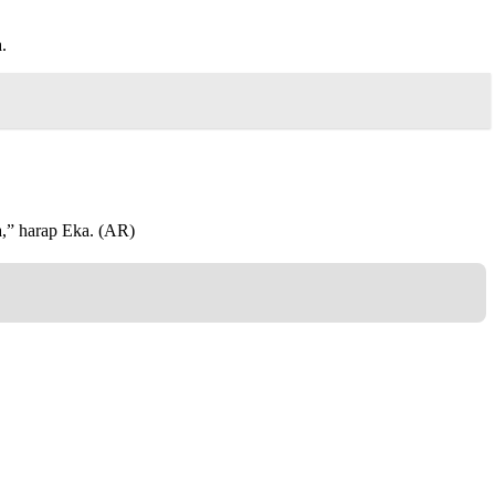
.
a,” harap Eka. (AR)