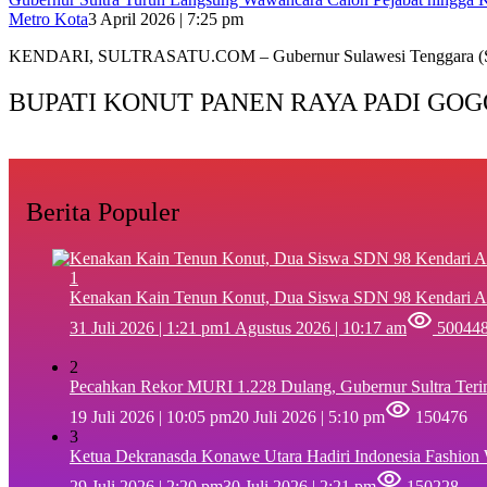
Metro Kota
3 April 2026 | 7:25 pm
KENDARI, SULTRASATU.COM – Gubernur Sulawesi Tenggara (S
BUPATI KONUT PANEN RAYA PADI GOG
Berita Populer
1
‎Kenakan Kain Tenun Konut, Dua Siswa SDN 98 Kendari A
31 Juli 2026 | 1:21 pm
1 Agustus 2026 | 10:17 am
50044
2
Pecahkan Rekor MURI 1.228 Dulang, Gubernur Sultra Ter
19 Juli 2026 | 10:05 pm
20 Juli 2026 | 5:10 pm
150476
3
Ketua Dekranasda Konawe Utara Hadiri Indonesia Fashion
29 Juli 2026 | 2:20 pm
30 Juli 2026 | 2:21 pm
150228