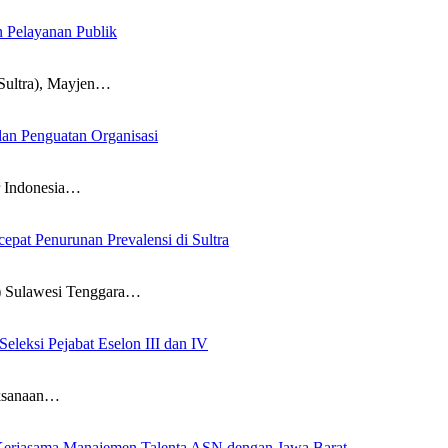
n Pelayanan Publik
ultra), Mayjen…
an Penguatan Organisasi
 Indonesia…
pat Penurunan Prevalensi di Sultra
Sulawesi Tenggara…
leksi Pejabat Eselon III dan IV
ksanaan…
Kerjasama Manajemen Talenta ASN dengan Jawa Barat