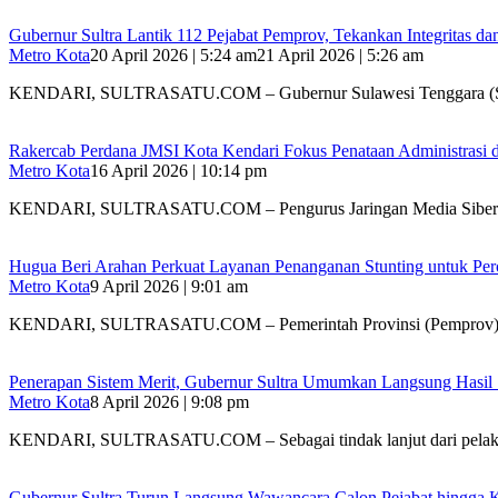
Gubernur Sultra Lantik 112 Pejabat Pemprov, Tekankan Integritas da
Metro Kota
20 April 2026 | 5:24 am
21 April 2026 | 5:26 am
KENDARI, SULTRASATU.COM – Gubernur Sulawesi Tenggara (S
Rakercab Perdana JMSI Kota Kendari Fokus Penataan Administrasi d
Metro Kota
16 April 2026 | 10:14 pm
KENDARI, SULTRASATU.COM – Pengurus Jaringan Media Siber
Hugua Beri Arahan Perkuat Layanan Penanganan Stunting untuk Perce
Metro Kota
9 April 2026 | 9:01 am
KENDARI, SULTRASATU.COM – Pemerintah Provinsi (Pemprov) 
Penerapan Sistem Merit, Gubernur Sultra Umumkan Langsung Hasil Se
Metro Kota
8 April 2026 | 9:08 pm
KENDARI, SULTRASATU.COM – Sebagai tindak lanjut dari pela
Gubernur Sultra Turun Langsung Wawancara Calon Pejabat hingga 