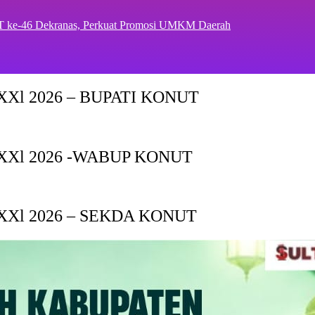
T ke-46 Dekranas, Perkuat Promosi UMKM Daerah
Xl 2026 – BUPATI KONUT
XXl 2026 -WABUP KONUT
Xl 2026 – SEKDA KONUT