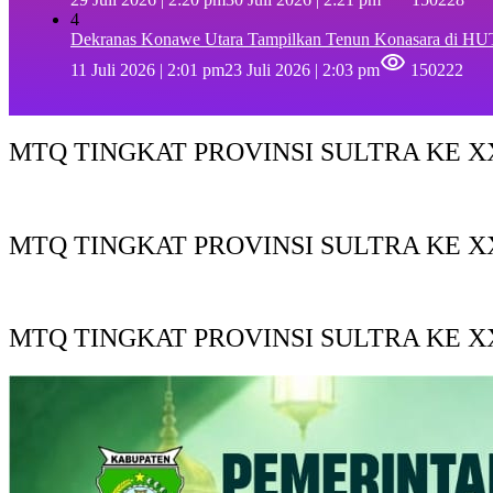
4
Dekranas Konawe Utara Tampilkan Tenun Konasara di HU
11 Juli 2026 | 2:01 pm
23 Juli 2026 | 2:03 pm
150222
MTQ TINGKAT PROVINSI SULTRA KE XX
MTQ TINGKAT PROVINSI SULTRA KE X
MTQ TINGKAT PROVINSI SULTRA KE XX