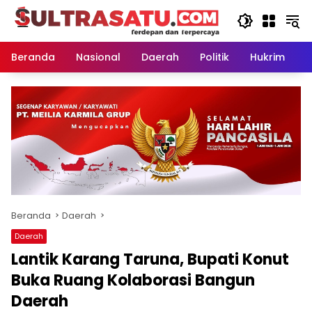
Langsung
ke
konten
Beranda
Nasional
Daerah
Politik
Hukrim
P
Beranda
Daerah
Daerah
Lantik Karang Taruna, Bupati Konut
Buka Ruang Kolaborasi Bangun
Daerah