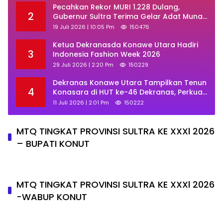
Pecahkan Rekor MURI 1.228 Dulang,
2
Gubernur Sultra Terima Gelar Adat Muna
dan Ajak KKMM Bersinergi
19 Juli 2026 | 10:05 Pm
150476
Ketua Dekranasda Konawe Utara Hadiri
3
Indonesia Fashion Week 2026
29 Juli 2026 | 2:20 Pm
150229
Dekranas Konawe Utara Tampilkan Tenun
4
Konasara di HUT ke-46 Dekranas, Perkuat
Promosi UMKM Daerah
11 Juli 2026 | 2:01 Pm
150222
MTQ TINGKAT PROVINSI SULTRA KE XXXl 2026
– BUPATI KONUT
MTQ TINGKAT PROVINSI SULTRA KE XXXl 2026
-WABUP KONUT