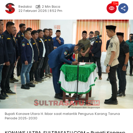
734
Redaksi
2 Min Baca
22 Februari 2026 | 8:52 Pm
Bupati Konawe Utara H. Ikbar saat melantik Pengurus Karang Taruna
Periode 2025-2030
KONAWE ULTRA, SULTRASATU.COM – Bupati Konawe