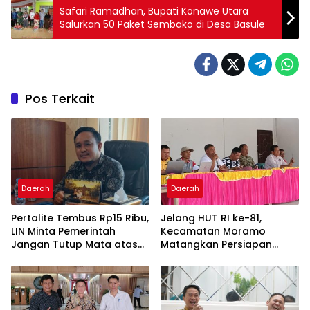
Safari Ramadhan, Bupati Konawe Utara
Salurkan 50 Paket Sembako di Desa Basule
Pos Terkait
Daerah
Daerah
‎Pertalite Tembus Rp15 Ribu,
‎Jelang HUT RI ke-81,
LIN Minta Pemerintah
Kecamatan Moramo
Jangan Tutup Mata atas
Matangkan Persiapan
Kelangkaan di Konsel
Lewat Rapat Lega Meeting