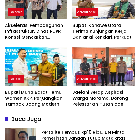
Daerah
Advertorial
Akselerasi Pembangunan
Bupati Konawe Utara
Infrastruktur, Dinas PUPR
Terima Kunjungan Kerja
Konsel Gencarkan
Danlanal Kendari, Perkuat
Konsultasi ke DPR RI dan
Sinergi Pemerintah Daerah
Kementerian
dan TNI AL
Daerah
Advertorial
‎Bupati Muna Barat Temui
Jaelani Serap Aspirasi
Wamen KKP, Perjuangkan
Warga Moramo, Dorong
Tambak Udang Modern
Pelestarian Hutan dan
hingga Tambahan
Penguatan Sektor
Kampung Nelayan
Pertanian
Baca Juga
‎Pertalite Tembus Rp15 Ribu, LIN Minta
Pemerintah Jangan Tutup Mata atas