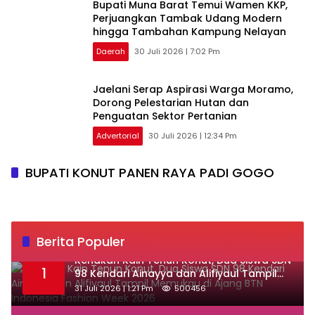
‎Bupati Muna Barat Temui Wamen KKP,
Perjuangkan Tambak Udang Modern
hingga Tambahan Kampung Nelayan
Daerah
30 Juli 2026 | 7:02 Pm
Jaelani Serap Aspirasi Warga Moramo,
Dorong Pelestarian Hutan dan
Penguatan Sektor Pertanian
Advertorial
30 Juli 2026 | 12:34 Pm
BUPATI KONUT PANEN RAYA PADI GOGO
Berita Populer
‎Kenakan Kain Tenun Konut, Dua Siswa SDN
1
98 Kendari Ainayya dan Alifiyaul Tampil
Memukau di Ajang BTN Indonesia Fashion
31 Juli 2026 | 1:21 Pm
500456
Week 2026