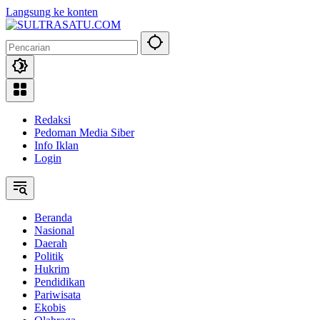
Langsung ke konten
Redaksi
Pedoman Media Siber
Info Iklan
Login
Beranda
Nasional
Daerah
Politik
Hukrim
Pendidikan
Pariwisata
Ekobis