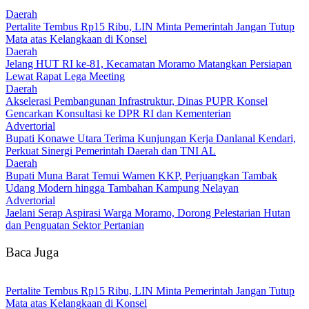
Daerah
‎Pertalite Tembus Rp15 Ribu, LIN Minta Pemerintah Jangan Tutup
Mata atas Kelangkaan di Konsel
Daerah
‎Jelang HUT RI ke-81, Kecamatan Moramo Matangkan Persiapan
Lewat Rapat Lega Meeting
Daerah
Akselerasi Pembangunan Infrastruktur, Dinas PUPR Konsel
Gencarkan Konsultasi ke DPR RI dan Kementerian
Advertorial
Bupati Konawe Utara Terima Kunjungan Kerja Danlanal Kendari,
Perkuat Sinergi Pemerintah Daerah dan TNI AL
Daerah
‎Bupati Muna Barat Temui Wamen KKP, Perjuangkan Tambak
Udang Modern hingga Tambahan Kampung Nelayan
Advertorial
Jaelani Serap Aspirasi Warga Moramo, Dorong Pelestarian Hutan
dan Penguatan Sektor Pertanian
Baca Juga
‎Pertalite Tembus Rp15 Ribu, LIN Minta Pemerintah Jangan Tutup
Mata atas Kelangkaan di Konsel