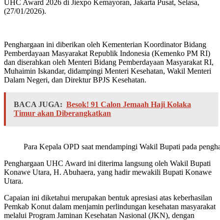
UHC Award 2026 di Jiexpo Kemayoran, Jakarta Pusat, Selasa,
(27/01/2026).
Penghargaan ini diberikan oleh Kementerian Koordinator Bidang
Pemberdayaan Masyarakat Republik Indonesia (Kemenko PM RI)
dan diserahkan oleh Menteri Bidang Pemberdayaan Masyarakat RI,
Muhaimin Iskandar, didampingi Menteri Kesehatan, Wakil Menteri
Dalam Negeri, dan Direktur BPJS Kesehatan.
BACA JUGA:
Besok! 91 Calon Jemaah Haji Kolaka
Timur akan Diberangkatkan
Para Kepala OPD saat mendampingi Wakil Bupati pada pengh
Penghargaan UHC Award ini diterima langsung oleh Wakil Bupati
Konawe Utara, H. Abuhaera, yang hadir mewakili Bupati Konawe
Utara.
Capaian ini diketahui merupakan bentuk apresiasi atas keberhasilan
Pemkab Konut dalam menjamin perlindungan kesehatan masyarakat
melalui Program Jaminan Kesehatan Nasional (JKN), dengan