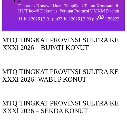
4
Dekranas Konawe Utara Tampilkan Tenun Konasara di
HUT ke-46 Dekranas, Perkuat Promosi UMKM Daerah
11 Juli 2026 | 2:01 pm
23 Juli 2026 | 2:03 pm
150222
MTQ TINGKAT PROVINSI SULTRA KE
XXXl 2026 – BUPATI KONUT
MTQ TINGKAT PROVINSI SULTRA KE
XXXl 2026 -WABUP KONUT
MTQ TINGKAT PROVINSI SULTRA KE
XXXl 2026 – SEKDA KONUT