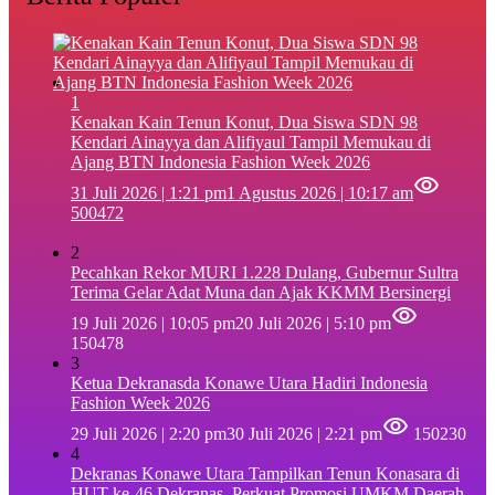
1
‎Kenakan Kain Tenun Konut, Dua Siswa SDN 98
Kendari Ainayya dan Alifiyaul Tampil Memukau di
Ajang BTN Indonesia Fashion Week 2026
31 Juli 2026 | 1:21 pm
1 Agustus 2026 | 10:17 am
500472
2
Pecahkan Rekor MURI 1.228 Dulang, Gubernur Sultra
Terima Gelar Adat Muna dan Ajak KKMM Bersinergi
19 Juli 2026 | 10:05 pm
20 Juli 2026 | 5:10 pm
150478
3
Ketua Dekranasda Konawe Utara Hadiri Indonesia
Fashion Week 2026
29 Juli 2026 | 2:20 pm
30 Juli 2026 | 2:21 pm
150230
4
Dekranas Konawe Utara Tampilkan Tenun Konasara di
HUT ke-46 Dekranas, Perkuat Promosi UMKM Daerah