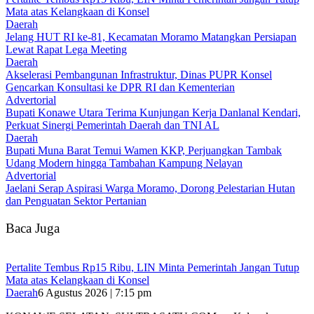
Mata atas Kelangkaan di Konsel
Daerah
‎Jelang HUT RI ke-81, Kecamatan Moramo Matangkan Persiapan
Lewat Rapat Lega Meeting
Daerah
Akselerasi Pembangunan Infrastruktur, Dinas PUPR Konsel
Gencarkan Konsultasi ke DPR RI dan Kementerian
Advertorial
Bupati Konawe Utara Terima Kunjungan Kerja Danlanal Kendari,
Perkuat Sinergi Pemerintah Daerah dan TNI AL
Daerah
‎Bupati Muna Barat Temui Wamen KKP, Perjuangkan Tambak
Udang Modern hingga Tambahan Kampung Nelayan
Advertorial
Jaelani Serap Aspirasi Warga Moramo, Dorong Pelestarian Hutan
dan Penguatan Sektor Pertanian
Baca Juga
‎Pertalite Tembus Rp15 Ribu, LIN Minta Pemerintah Jangan Tutup
Mata atas Kelangkaan di Konsel
Daerah
6 Agustus 2026 | 7:15 pm