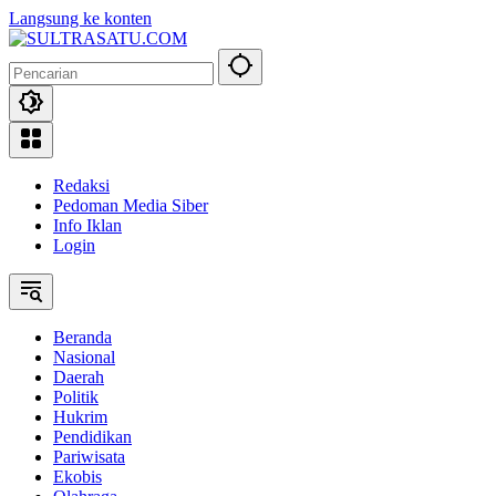
Langsung ke konten
Redaksi
Pedoman Media Siber
Info Iklan
Login
Beranda
Nasional
Daerah
Politik
Hukrim
Pendidikan
Pariwisata
Ekobis