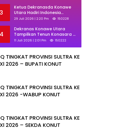
Ajak KKMM Bersinergi
Ketua Dekranasda Konawe
3
Utara Hadiri Indonesia
Fashion Week 2026
29 Juli 2026 | 2:20 Pm
150228
Dekranas Konawe Utara
4
Tampilkan Tenun Konasara di
HUT ke-46 Dekranas, Perkuat
11 Juli 2026 | 2:01 Pm
150222
Promosi UMKM Daerah
Q TINGKAT PROVINSI SULTRA KE
Xl 2026 – BUPATI KONUT
Q TINGKAT PROVINSI SULTRA KE
Xl 2026 -WABUP KONUT
Q TINGKAT PROVINSI SULTRA KE
Xl 2026 – SEKDA KONUT