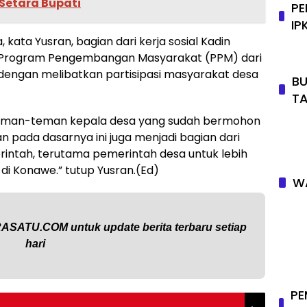
 Setara Bupati
PE
IP
kata Yusran, bagian dari kerja sosial Kadin
Program Pengembangan Masyarakat (PPM) dari
dengan melibatkan partisipasi masyarakat desa
BU
T
 teman-teman kepala desa yang sudah bermohon
an pada dasarnya ini juga menjadi bagian dari
rintah, terutama pemerintah desa untuk lebih
 Konawe.” tutup Yusran.(Ed)
WA
RASATU.COM
untuk update berita terbaru setiap
hari
PE