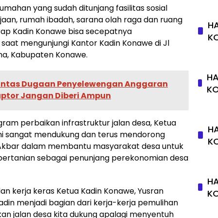
ahan yang sudah ditunjang fasilitas sosial
njaan, rumah ibadah, sarana olah raga dan ruang
HA
arap Kadin Konawe bisa secepatnya
K
a saat mengunjungi Kantor Kadin Konawe di Jl
aha, Kabupaten Konawe.
HA
Tuntas Dugaan Penyelewengan Anggaran
K
uptor Jangan Diberi Ampun
gram perbaikan infrastruktur jalan desa, Ketua
HA
a ini sangat mendukung dan terus mendorong
K
 Akbar dalam membantu masyarakat desa untuk
 pertanian sebagai penunjang perekonomian desa
HA
dan kerja keras Ketua Kadin Konawe, Yusran
K
in menjadi bagian dari kerja-kerja pemulihan
an jalan desa kita dukung apalagi menyentuh