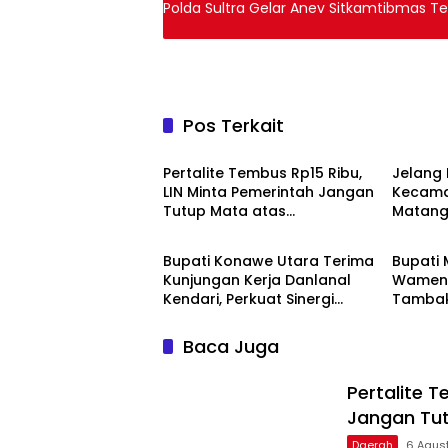
Polda Sultra Gelar Anev Sitkamtibmas Ter
Pos Terkait
Daerah
Daera
‎Pertalite Tembus Rp15 Ribu,
‎Jelang 
LIN Minta Pemerintah Jangan
Kecam
Tutup Mata atas
Matang
Advertorial
Daera
Kelangkaan di Konsel
Rapat 
Bupati Konawe Utara Terima
‎Bupati
Kunjungan Kerja Danlanal
Wamen 
Kendari, Perkuat Sinergi
Tambak
Pemerintah Daerah dan TNI
hingga
AL
Nelaya
Baca Juga
‎Pertalite 
Jangan Tut
Daerah
6 Agust