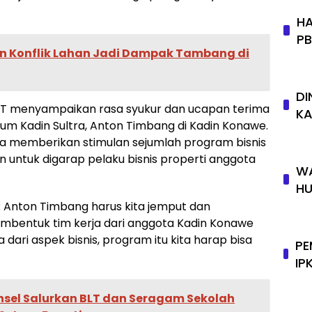
HA
P
n Konflik Lahan Jadi Dampak Tambang di
DI
ST menyampaikan rasa syukur dan ucapan terima
KA
mum Kadin Sultra, Anton Timbang di Kadin Konawe.
ga memberikan stimulan sejumlah program bisnis
ntuk digarap pelaku bisnis properti anggota
WA
HU
k Anton Timbang harus kita jemput dan
mbentuk tim kerja dari anggota Kadin Konawe
ari aspek bisnis, program itu kita harap bisa
PE
IP
nsel Salurkan BLT dan Seragam Sekolah