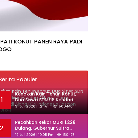
PATI KONUT PANEN RAYA PADI
OGO
Berita Populer
‎Kenakan Kain Tenun Konut,
1
Dua Siswa SDN 98 Kendari
Ainayya dan Alifiyaul Tampil
31 Juli 2026 | 1:21 Pm
500440
Memukau di Ajang BTN
Indonesia Fashion Week 2026
Pecahkan Rekor MURI 1.228
2
Dulang, Gubernur Sultra
Terima Gelar Adat Muna dan
19 Juli 2026 | 10:05 Pm
150475