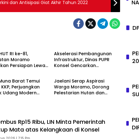
NA
kini dan Antisipasi Giat Akhir Tahun 2022
D
h
Daerah
PE
HUT RI ke-81,
Akselerasi Pembangunan
atan Moramo
Infrastruktur, Dinas PUPR
20
kan Persiapan Lewat
Konsel Gencarkan
h
Advertorial
Lega Meeting
Konsultasi ke DPR RI dan
Kementerian
 Muna Barat Temui
Jaelani Serap Aspirasi
PE
KKP, Perjuangkan
Warga Moramo, Dorong
 Udang Modern
Pelestarian Hutan dan
SU
 Tambahan Kampung
Penguatan Sektor Pertanian
n
PE
Tembus Rp15 Ribu, LIN Minta Pemerintah
DI
up Mata atas Kelangkaan di Konsel
us 2026 | 7:15 Pm