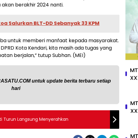
 akan berakhir 2024 nanti.
koa Salurkan BLT-DD Sebanyak 33 KPM
omba untuk memberi manfaat kepada masyarakat.
a DPRD Kota Kendari, kita masih ada tugas yang
atan berjalan,” tutup Subhan. (MEI)
MT
XX
RASATU.COM
untuk update berita terbaru setiap
hari
MT
XX
ati Turun Langsung Menyerahkan
MT