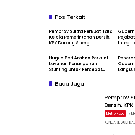
Pos Terkait
Metro Kota
Metro 
Pemprov Sultra Perkuat Tata
Gubernu
Kelola Pemerintahan Bersih,
Pejaba
KPK Dorong Sinergi
Integri
Metro Kota
Metro 
Pencegahan Korupsi
Publik
Hugua Beri Arahan Perkuat
Penerap
Layanan Penanganan
Gubern
Stunting untuk Percepat
Langsun
Penurunan Prevalensi di
Pejabat
Sultra
Baca Juga
Pemprov Su
Bersih, KP
Metro Kota
7 M
KENDARI, SULTRA