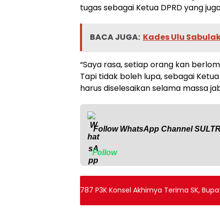
tugas sebagai Ketua DPRD yang juga
BACA JUGA:
Kades Ulu Sabula
“Saya rasa, setiap orang kan berl
Tapi tidak boleh lupa, sebagai Ketu
harus diselesaikan selama massa jab
Follow WhatsApp Channel
SULT
Follow
787 P3K Konsel Akhirnya Terima SK, Bup