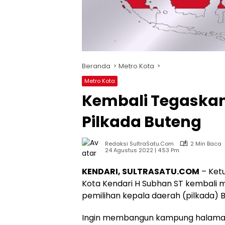
Beranda
Metro Kota
Metro Kota
Kembali Tegaskan
Pilkada Buteng
Redaksi SultraSatu.Com
2 Min Baca
24 Agustus 2022 | 4:53 Pm
KENDARI, SULTRASATU.COM
– Ket
Kota Kendari H Subhan ST kembali 
pemilihan kepala daerah (pilkada)
Ingin membangun kampung halaman t