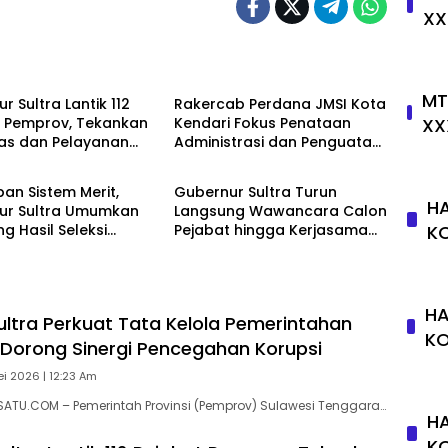
XX
Kota
Metro Kota
MT
r Sultra Lantik 112
Rakercab Perdana JMSI Kota
XX
t Pemprov, Tekankan
Kendari Fokus Penataan
tas dan Pelayanan
Administrasi dan Penguatan
Kota
Metro Kota
Organisasi
an Sistem Merit,
Gubernur Sultra Turun
HA
ur Sultra Umumkan
Langsung Wawancara Calon
K
g Hasil Seleksi
Pejabat hingga Kerjasama
 Eselon III dan IV
Manajemen Talenta ASN
dengan Jawa Barat
HA
ltra Perkuat Tata Kelola Pemerintahan
K
K Dorong Sinergi Pencegahan Korupsi
ei 2026 | 12:23 Am
SATU.COM – Pemerintah Provinsi (Pemprov) Sulawesi Tenggara…
HA
K