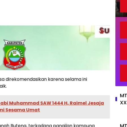
bisa direkomendasikan karena selama ini
aik.
MT
XX
 Nabi Muhammad SAW 1444 H, Raimel Jesaja
ahmi Sesama Umat
MT
tanah Buteng, terkadang pangilan kampung