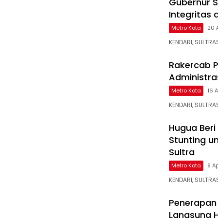
Gubernur S
Integritas 
Metro Kota
20 
KENDARI, SULTRA
Rakercab P
Administra
Metro Kota
16 A
KENDARI, SULTRA
Hugua Beri
Stunting u
Sultra
Metro Kota
9 Ap
KENDARI, SULTRA
Penerapan 
Langsung Ha