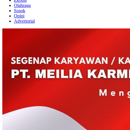
Ekobis
Olahraga
Sosok
Opini
Advertorial