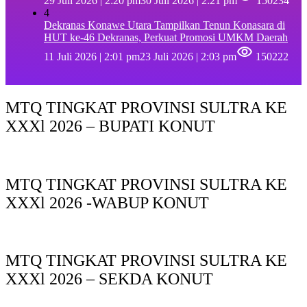
29 Juli 2026 | 2:20 pm
30 Juli 2026 | 2:21 pm
150234
4
Dekranas Konawe Utara Tampilkan Tenun Konasara di
HUT ke-46 Dekranas, Perkuat Promosi UMKM Daerah
11 Juli 2026 | 2:01 pm
23 Juli 2026 | 2:03 pm
150222
MTQ TINGKAT PROVINSI SULTRA KE
XXXl 2026 – BUPATI KONUT
MTQ TINGKAT PROVINSI SULTRA KE
XXXl 2026 -WABUP KONUT
MTQ TINGKAT PROVINSI SULTRA KE
XXXl 2026 – SEKDA KONUT