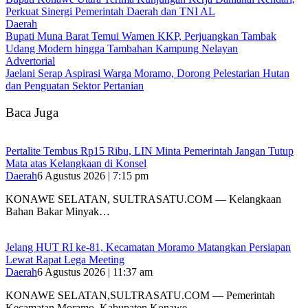
Perkuat Sinergi Pemerintah Daerah dan TNI AL
Daerah
‎Bupati Muna Barat Temui Wamen KKP, Perjuangkan Tambak
Udang Modern hingga Tambahan Kampung Nelayan
Advertorial
Jaelani Serap Aspirasi Warga Moramo, Dorong Pelestarian Hutan
dan Penguatan Sektor Pertanian
Baca Juga
‎Pertalite Tembus Rp15 Ribu, LIN Minta Pemerintah Jangan Tutup
Mata atas Kelangkaan di Konsel
Daerah
6 Agustus 2026 | 7:15 pm
‎KONAWE SELATAN, SULTRASATU.COM — Kelangkaan
Bahan Bakar Minyak…
‎Jelang HUT RI ke-81, Kecamatan Moramo Matangkan Persiapan
Lewat Rapat Lega Meeting
Daerah
6 Agustus 2026 | 11:37 am
KONAWE SELATAN,SULTRASATU.COM — Pemerintah
Kecamatan Moramo, Kabupaten Konawe…