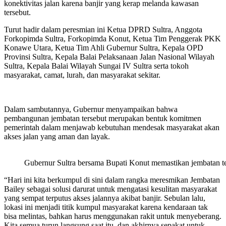
konektivitas jalan karena banjir yang kerap melanda kawasan
tersebut.
Turut hadir dalam peresmian ini Ketua DPRD Sultra, Anggota
Forkopimda Sultra, Forkopimda Konut, Ketua Tim Penggerak PKK
Konawe Utara, Ketua Tim Ahli Gubernur Sultra, Kepala OPD
Provinsi Sultra, Kepala Balai Pelaksanaan Jalan Nasional Wilayah
Sultra, Kepala Balai Wilayah Sungai IV Sultra serta tokoh
masyarakat, camat, lurah, dan masyarakat sekitar.
Dalam sambutannya, Gubernur menyampaikan bahwa
pembangunan jembatan tersebut merupakan bentuk komitmen
pemerintah dalam menjawab kebutuhan mendesak masyarakat akan
akses jalan yang aman dan layak.
Gubernur Sultra bersama Bupati Konut memastikan jembatan ters
“Hari ini kita berkumpul di sini dalam rangka meresmikan Jembatan
Bailey sebagai solusi darurat untuk mengatasi kesulitan masyarakat
yang sempat terputus akses jalannya akibat banjir. Sebulan lalu,
lokasi ini menjadi titik kumpul masyarakat karena kendaraan tak
bisa melintas, bahkan harus menggunakan rakit untuk menyeberang.
Kita semua turun langsung saat itu, dan akhirnya sepakat untuk