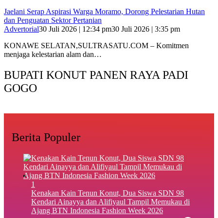
Jaelani Serap Aspirasi Warga Moramo, Dorong Pelestarian Hutan
dan Penguatan Sektor Pertanian
Advertorial
30 Juli 2026 | 12:34 pm
30 Juli 2026 | 3:35 pm
KONAWE SELATAN,SULTRASATU.COM – Komitmen
menjaga kelestarian alam dan…
BUPATI KONUT PANEN RAYA PADI
GOGO
Berita Populer
1
‎Kenakan Kain Tenun Konut, Dua Siswa SDN 98
Kendari Ainayya dan Alifiyaul Tampil Memukau di
Ajang BTN Indonesia Fashion Week 2026