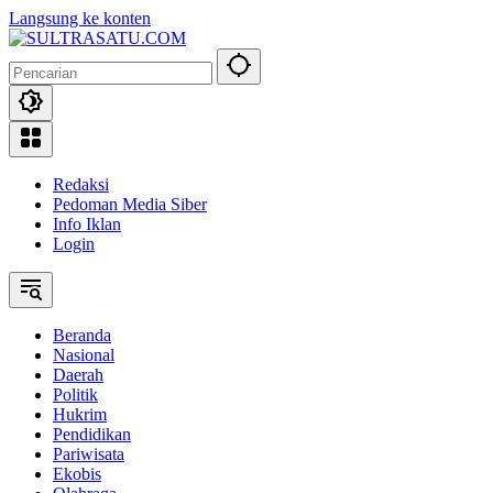
Langsung ke konten
Redaksi
Pedoman Media Siber
Info Iklan
Login
Beranda
Nasional
Daerah
Politik
Hukrim
Pendidikan
Pariwisata
Ekobis