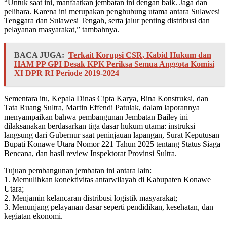
“Untuk saat ini, manfaatkan jembatan ini dengan baik. Jaga dan
pelihara. Karena ini merupakan penghubung utama antara Sulawesi
Tenggara dan Sulawesi Tengah, serta jalur penting distribusi dan
pelayanan masyarakat,” tambahnya.
BACA JUGA:
Terkait Korupsi CSR, Kabid Hukum dan
HAM PP GPI Desak KPK Periksa Semua Anggota Komisi
XI DPR RI Periode 2019-2024
Sementara itu, Kepala Dinas Cipta Karya, Bina Konstruksi, dan
Tata Ruang Sultra, Martin Effendi Patulak, dalam laporannya
menyampaikan bahwa pembangunan Jembatan Bailey ini
dilaksanakan berdasarkan tiga dasar hukum utama: instruksi
langsung dari Gubernur saat peninjauan lapangan, Surat Keputusan
Bupati Konawe Utara Nomor 221 Tahun 2025 tentang Status Siaga
Bencana, dan hasil review Inspektorat Provinsi Sultra.
Tujuan pembangunan jembatan ini antara lain:
1. Memulihkan konektivitas antarwilayah di Kabupaten Konawe
Utara;
2. Menjamin kelancaran distribusi logistik masyarakat;
3. Menunjang pelayanan dasar seperti pendidikan, kesehatan, dan
kegiatan ekonomi.