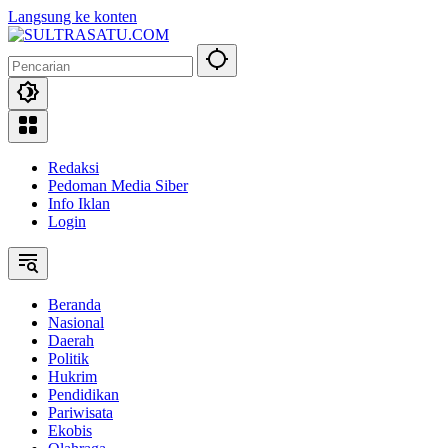
Langsung ke konten
Redaksi
Pedoman Media Siber
Info Iklan
Login
Beranda
Nasional
Daerah
Politik
Hukrim
Pendidikan
Pariwisata
Ekobis