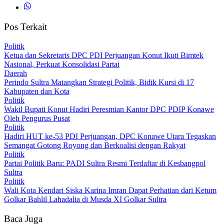
Pos Terkait
Politik
Ketua dan Sekretaris DPC PDI Perjuangan Konut Ikuti Bimtek
Nasional, Perkuat Konsolidasi Partai
Daerah
Perindo Sultra Matangkan Strategi Politik, Bidik Kursi di 17
Kabupaten dan Kota
Politik
Wakil Bupati Konut Hadiri Peresmian Kantor DPC PDIP Konawe
Oleh Pengurus Pusat
Politik
Hadiri HUT ke-53 PDI Perjuangan, DPC Konawe Utara Tegaskan
Semangat Gotong Royong dan Berkoalisi dengan Rakyat
Politik
Partai Politik Baru: PADI Sultra Resmi Terdaftar di Kesbangpol
Sultra
Politik
Wali Kota Kendari Siska Karina Imran Dapat Perhatian dari Ketum
Golkar Bahlil Lahadalia di Musda XI Golkar Sultra
Baca Juga