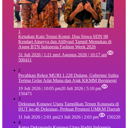
1
‎Kenakan Kain Tenun Konut, Dua Siswa SDN 98
Kendari Ainayya dan Alifiyaul Tampil Memukau di
Ajang BTN Indonesia Fashion Week 2026
31 Juli 2026 | 1:21 pm
1 Agustus 2026 | 10:17 am
500411
2
Pecahkan Rekor MURI 1.228 Dulang, Gubernur Sultra
Terima Gelar Adat Muna dan Ajak KKMM Bersinergi
19 Juli 2026 | 10:05 pm
20 Juli 2026 | 5:10 pm
150471
3
Dekranas Konawe Utara Tampilkan Tenun Konasara di
HUT ke-46 Dekranas, Perkuat Promosi UMKM Daerah
11 Juli 2026 | 2:01 pm
23 Juli 2026 | 2:03 pm
150220
4
Ketua Dekranasda Konawe Utara Hadiri Indonesia