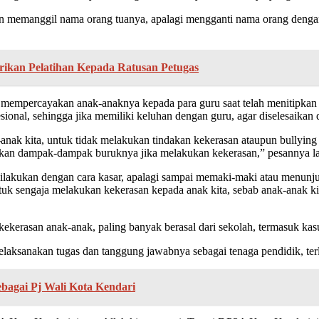
n memanggil nama orang tuanya, apalagi mengganti nama orang dengan
rikan Pelatihan Kepada Ratusan Petugas
p mempercayakan anak-anaknya kepada para guru saat telah menitipkan 
onal, sehingga jika memiliki keluhan dengan guru, agar diselesaikan 
anak kita, untuk tidak melakukan tindakan kekerasan ataupun bullyin
ikan dampak-dampak buruknya jika melakukan kekerasan,” pesannya la
ilakukan dengan cara kasar, apalagi sampai memaki-maki atau menunju
ntuk sengaja melakukan kekerasan kepada anak kita, sebab anak-anak k
kerasan anak-anak, paling banyak berasal dari sekolah, termasuk kas
aksanakan tugas dan tanggung jawabnya sebagai tenaga pendidik, terle
bagai Pj Wali Kota Kendari