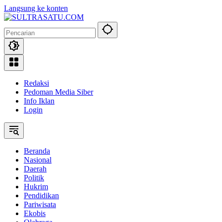
Langsung ke konten
Redaksi
Pedoman Media Siber
Info Iklan
Login
Beranda
Nasional
Daerah
Politik
Hukrim
Pendidikan
Pariwisata
Ekobis