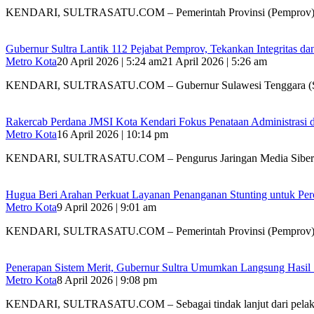
KENDARI, SULTRASATU.COM – Pemerintah Provinsi (Pemprov) 
Gubernur Sultra Lantik 112 Pejabat Pemprov, Tekankan Integritas da
Metro Kota
20 April 2026 | 5:24 am
21 April 2026 | 5:26 am
KENDARI, SULTRASATU.COM – Gubernur Sulawesi Tenggara (S
Rakercab Perdana JMSI Kota Kendari Fokus Penataan Administrasi d
Metro Kota
16 April 2026 | 10:14 pm
KENDARI, SULTRASATU.COM – Pengurus Jaringan Media Siber
Hugua Beri Arahan Perkuat Layanan Penanganan Stunting untuk Perce
Metro Kota
9 April 2026 | 9:01 am
KENDARI, SULTRASATU.COM – Pemerintah Provinsi (Pemprov) 
Penerapan Sistem Merit, Gubernur Sultra Umumkan Langsung Hasil Se
Metro Kota
8 April 2026 | 9:08 pm
KENDARI, SULTRASATU.COM – Sebagai tindak lanjut dari pela