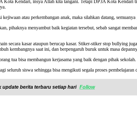
3A Kota Kendari, insya Allah kita tangani. Tetapi DP3A Kota Kendari
ya.
disi kejiwaan atau perkembangan anak, maka silahkan datang, semuanya 
n, pihaknya menyambut baik kegiatan tersebut, sebab sangat membant
ain secara kasar ataupun berucap kasar. Stiker-stiker stop bullying juga 
buh kembangnya saat ini, dan berpengaruh buruk untuk masa depannya
ara orang tua bisa membangun kerjasama yang baik dengan pihak sekolah.
agi seluruh siswa sehingga bisa mengikuti segala proses pembelajaran 
 update berita terbaru setiap hari
Follow