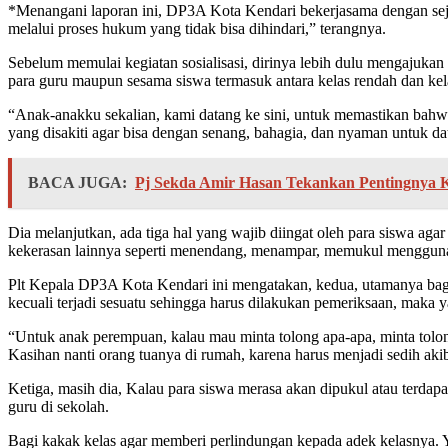
*Menangani laporan ini, DP3A Kota Kendari bekerjasama dengan sejum
melalui proses hukum yang tidak bisa dihindari,” terangnya.
Sebelum memulai kegiatan sosialisasi, dirinya lebih dulu mengajukan 
para guru maupun sesama siswa termasuk antara kelas rendah dan kela
“Anak-anakku sekalian, kami datang ke sini, untuk memastikan bahwa 
yang disakiti agar bisa dengan senang, bahagia, dan nyaman untuk data
BACA JUGA:
Pj Sekda Amir Hasan Tekankan Pentingnya 
Dia melanjutkan, ada tiga hal yang wajib diingat oleh para siswa aga
kekerasan lainnya seperti menendang, menampar, memukul menggunak
Plt Kepala DP3A Kota Kendari ini mengatakan, kedua, utamanya bagi
kecuali terjadi sesuatu sehingga harus dilakukan pemeriksaan, maka 
“Untuk anak perempuan, kalau mau minta tolong apa-apa, minta tolon
Kasihan nanti orang tuanya di rumah, karena harus menjadi sedih akib
Ketiga, masih dia, Kalau para siswa merasa akan dipukul atau terdapa
guru di sekolah.
Bagi kakak kelas agar memberi perlindungan kepada adek kelasnya. 