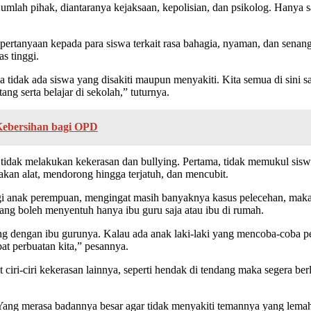
lah pihak, diantaranya kejaksaan, kepolisian, dan psikolog. Hanya sa
pertanyaan kepada para siswa terkait rasa bahagia, nyaman, dan senang
s tinggi.
tidak ada siswa yang disakiti maupun menyakiti. Kita semua di sini sa
ng serta belajar di sekolah,” tuturnya.
Kebersihan bagi OPD
r tidak melakukan kekerasan dan bullying. Pertama, tidak memukul sisw
an alat, mendorong hingga terjatuh, dan mencubit.
 anak perempuan, mengingat masih banyaknya kasus pelecehan, maka wa
yang boleh menyentuh hanya ibu guru saja atau ibu di rumah.
g dengan ibu gurunya. Kalau ada anak laki-laki yang mencoba-coba pe
at perbuatan kita,” pesannya.
t ciri-ciri kekerasan lainnya, seperti hendak di tendang maka segera b
Yang merasa badannya besar agar tidak menyakiti temannya yang lema