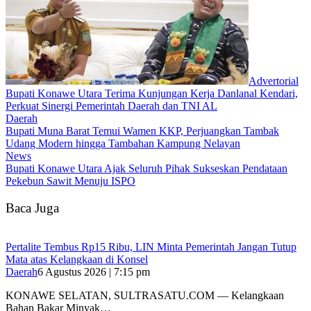
Advertorial
Bupati Konawe Utara Terima Kunjungan Kerja Danlanal Kendari,
Perkuat Sinergi Pemerintah Daerah dan TNI AL
Daerah
‎Bupati Muna Barat Temui Wamen KKP, Perjuangkan Tambak
Udang Modern hingga Tambahan Kampung Nelayan
News
Bupati Konawe Utara Ajak Seluruh Pihak Sukseskan Pendataan
Pekebun Sawit Menuju ISPO
Baca Juga
‎Pertalite Tembus Rp15 Ribu, LIN Minta Pemerintah Jangan Tutup
Mata atas Kelangkaan di Konsel
Daerah
6 Agustus 2026 | 7:15 pm
‎KONAWE SELATAN, SULTRASATU.COM — Kelangkaan
Bahan Bakar Minyak…