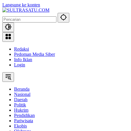
Langsung ke konten
Redaksi
Pedoman Media Siber
Info Iklan
Login
Beranda
Nasional
Daerah
Politik
Hukrim
Pendidikan
Pariwisata
Ekobis