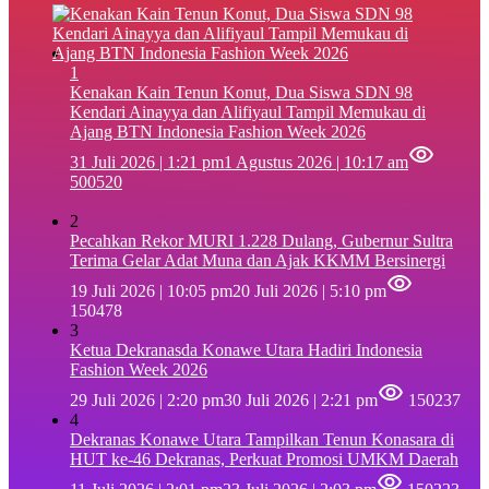
1
‎Kenakan Kain Tenun Konut, Dua Siswa SDN 98
Kendari Ainayya dan Alifiyaul Tampil Memukau di
Ajang BTN Indonesia Fashion Week 2026
31 Juli 2026 | 1:21 pm
1 Agustus 2026 | 10:17 am
500520
2
Pecahkan Rekor MURI 1.228 Dulang, Gubernur Sultra
Terima Gelar Adat Muna dan Ajak KKMM Bersinergi
19 Juli 2026 | 10:05 pm
20 Juli 2026 | 5:10 pm
150478
3
Ketua Dekranasda Konawe Utara Hadiri Indonesia
Fashion Week 2026
29 Juli 2026 | 2:20 pm
30 Juli 2026 | 2:21 pm
150237
4
Dekranas Konawe Utara Tampilkan Tenun Konasara di
HUT ke-46 Dekranas, Perkuat Promosi UMKM Daerah