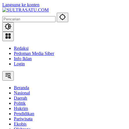
Langsung ke konten
Redaksi
Pedoman Media Siber
Info Iklan
Login
Beranda
Nasional
Daerah
Politik
Hukrim
Pendidikan
Pariwisata
Ekobis