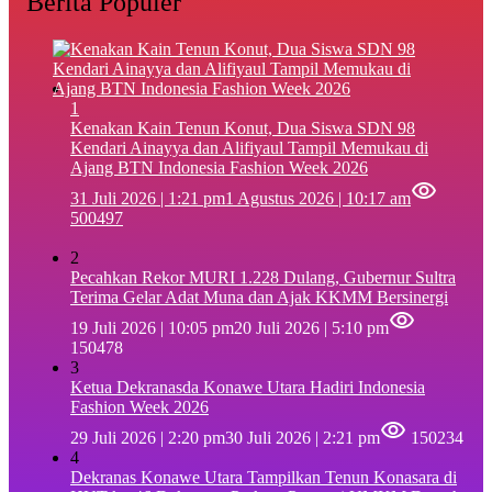
Berita Populer
1
‎Kenakan Kain Tenun Konut, Dua Siswa SDN 98
Kendari Ainayya dan Alifiyaul Tampil Memukau di
Ajang BTN Indonesia Fashion Week 2026
31 Juli 2026 | 1:21 pm
1 Agustus 2026 | 10:17 am
500497
2
Pecahkan Rekor MURI 1.228 Dulang, Gubernur Sultra
Terima Gelar Adat Muna dan Ajak KKMM Bersinergi
19 Juli 2026 | 10:05 pm
20 Juli 2026 | 5:10 pm
150478
3
Ketua Dekranasda Konawe Utara Hadiri Indonesia
Fashion Week 2026
29 Juli 2026 | 2:20 pm
30 Juli 2026 | 2:21 pm
150234
4
Dekranas Konawe Utara Tampilkan Tenun Konasara di