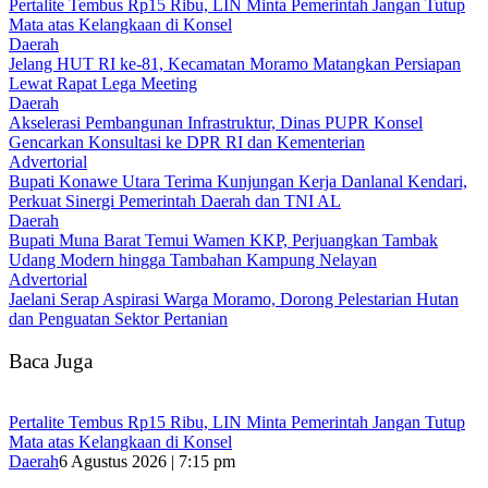
‎Pertalite Tembus Rp15 Ribu, LIN Minta Pemerintah Jangan Tutup
Mata atas Kelangkaan di Konsel
Daerah
‎Jelang HUT RI ke-81, Kecamatan Moramo Matangkan Persiapan
Lewat Rapat Lega Meeting
Daerah
Akselerasi Pembangunan Infrastruktur, Dinas PUPR Konsel
Gencarkan Konsultasi ke DPR RI dan Kementerian
Advertorial
Bupati Konawe Utara Terima Kunjungan Kerja Danlanal Kendari,
Perkuat Sinergi Pemerintah Daerah dan TNI AL
Daerah
‎Bupati Muna Barat Temui Wamen KKP, Perjuangkan Tambak
Udang Modern hingga Tambahan Kampung Nelayan
Advertorial
Jaelani Serap Aspirasi Warga Moramo, Dorong Pelestarian Hutan
dan Penguatan Sektor Pertanian
Baca Juga
‎Pertalite Tembus Rp15 Ribu, LIN Minta Pemerintah Jangan Tutup
Mata atas Kelangkaan di Konsel
Daerah
6 Agustus 2026 | 7:15 pm