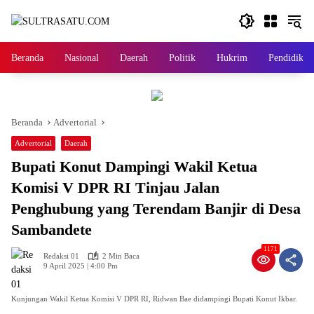
Langsung
ke
konten
Beranda
Nasional
Daerah
Politik
Hukrim
Pendidikan
Beranda
Advertorial
Advertorial
Daerah
Bupati Konut Dampingi Wakil Ketua
Komisi V DPR RI Tinjau Jalan
Penghubung yang Terendam Banjir di Desa
Sambandete
1171
Redaksi 01
2 Min Baca
9 April 2025 | 4:00 Pm
Kunjungan Wakil Ketua Komisi V DPR RI, Ridwan Bae didampingi Bupati Konut Ikbar.