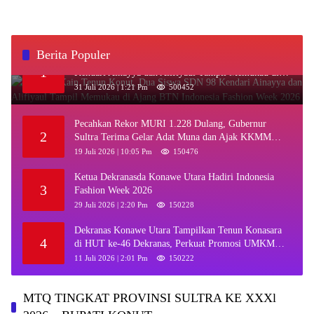
Berita Populer
‎Kenakan Kain Tenun Konut, Dua Siswa SDN 98
1
Kendari Ainayya dan Alifiyaul Tampil Memukau di
Ajang BTN Indonesia Fashion Week 2026
31 Juli 2026 | 1:21 Pm
500452
Pecahkan Rekor MURI 1.228 Dulang, Gubernur
2
Sultra Terima Gelar Adat Muna dan Ajak KKMM
Bersinergi
19 Juli 2026 | 10:05 Pm
150476
Ketua Dekranasda Konawe Utara Hadiri Indonesia
3
Fashion Week 2026
29 Juli 2026 | 2:20 Pm
150228
Dekranas Konawe Utara Tampilkan Tenun Konasara
4
di HUT ke-46 Dekranas, Perkuat Promosi UMKM
Daerah
11 Juli 2026 | 2:01 Pm
150222
MTQ TINGKAT PROVINSI SULTRA KE XXXl