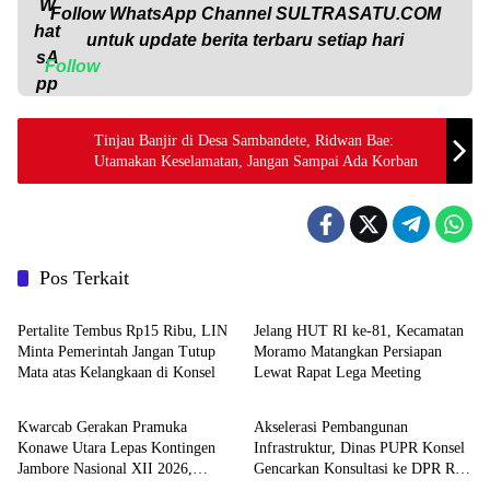
Follow WhatsApp Channel
SULTRASATU.COM
untuk update berita terbaru setiap hari
Follow
Tinjau Banjir di Desa Sambandete, Ridwan Bae:
Utamakan Keselamatan, Jangan Sampai Ada Korban
Pos Terkait
Daerah
Daerah
‎Pertalite Tembus Rp15 Ribu, LIN
‎Jelang HUT RI ke-81, Kecamatan
Minta Pemerintah Jangan Tutup
Moramo Matangkan Persiapan
Mata atas Kelangkaan di Konsel
Lewat Rapat Lega Meeting
Advertorial
Daerah
‎Kwarcab Gerakan Pramuka
Akselerasi Pembangunan
Konawe Utara Lepas Kontingen
Infrastruktur, Dinas PUPR Konsel
Jambore Nasional XII 2026,
Gencarkan Konsultasi ke DPR RI
Advertorial
Advertorial
Bupati Ikbar: Tunjukkan Karakter
dan Kementerian