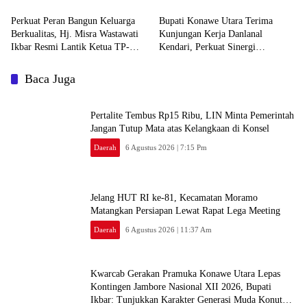
Generasi Muda Konut yang
‎Perkuat Peran Bangun Keluarga
Bupati Konawe Utara Terima
Berkualitas, Hj. Misra Wastawati
Kunjungan Kerja Danlanal
Ikbar Resmi Lantik Ketua TP-
Kendari, Perkuat Sinergi
PKK Kecamatan se-Konawe Utara
Pemerintah Daerah dan TNI AL
Baca Juga
‎Pertalite Tembus Rp15 Ribu, LIN Minta Pemerintah
Jangan Tutup Mata atas Kelangkaan di Konsel
Daerah
6 Agustus 2026 | 7:15 Pm
‎Jelang HUT RI ke-81, Kecamatan Moramo
Matangkan Persiapan Lewat Rapat Lega Meeting
Daerah
6 Agustus 2026 | 11:37 Am
‎Kwarcab Gerakan Pramuka Konawe Utara Lepas
Kontingen Jambore Nasional XII 2026, Bupati
Ikbar: Tunjukkan Karakter Generasi Muda Konut