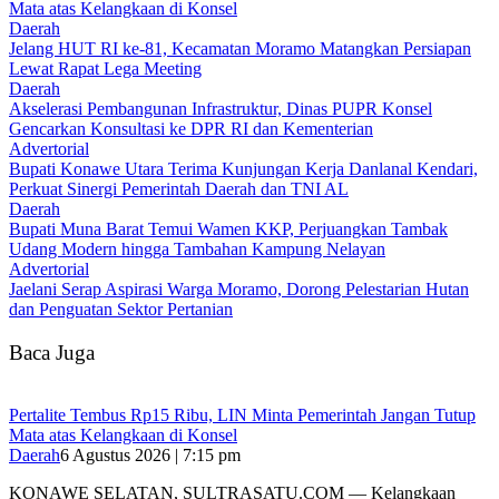
Mata atas Kelangkaan di Konsel
Daerah
‎Jelang HUT RI ke-81, Kecamatan Moramo Matangkan Persiapan
Lewat Rapat Lega Meeting
Daerah
Akselerasi Pembangunan Infrastruktur, Dinas PUPR Konsel
Gencarkan Konsultasi ke DPR RI dan Kementerian
Advertorial
Bupati Konawe Utara Terima Kunjungan Kerja Danlanal Kendari,
Perkuat Sinergi Pemerintah Daerah dan TNI AL
Daerah
‎Bupati Muna Barat Temui Wamen KKP, Perjuangkan Tambak
Udang Modern hingga Tambahan Kampung Nelayan
Advertorial
Jaelani Serap Aspirasi Warga Moramo, Dorong Pelestarian Hutan
dan Penguatan Sektor Pertanian
Baca Juga
‎Pertalite Tembus Rp15 Ribu, LIN Minta Pemerintah Jangan Tutup
Mata atas Kelangkaan di Konsel
Daerah
6 Agustus 2026 | 7:15 pm
‎KONAWE SELATAN, SULTRASATU.COM — Kelangkaan