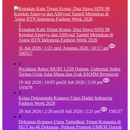
1
‎Kenakan Kain Tenun Konut, Dua Siswa SDN 98
Kendari Ainayya dan Alifiyaul Tampil Memukau di
Ajang BTN Indonesia Fashion Week 2026
31 Juli 2026 | 1:21 pm
1 Agustus 2026 | 10:17 am
500517
2
Pecahkan Rekor MURI 1.228 Dulang, Gubernur Sultra
Terima Gelar Adat Muna dan Ajak KKMM Bersinergi
19 Juli 2026 | 10:05 pm
20 Juli 2026 | 5:10 pm
150478
3
Ketua Dekranasda Konawe Utara Hadiri Indonesia
Fashion Week 2026
29 Juli 2026 | 2:20 pm
30 Juli 2026 | 2:21 pm
150237
4
Dekranas Konawe Utara Tampilkan Tenun Konasara di
HUT ke-46 Dekranas, Perkuat Promosi UMKM Daerah