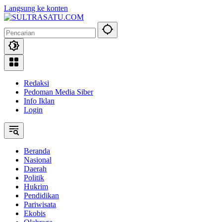
Langsung ke konten
Redaksi
Pedoman Media Siber
Info Iklan
Login
Beranda
Nasional
Daerah
Politik
Hukrim
Pendidikan
Pariwisata
Ekobis