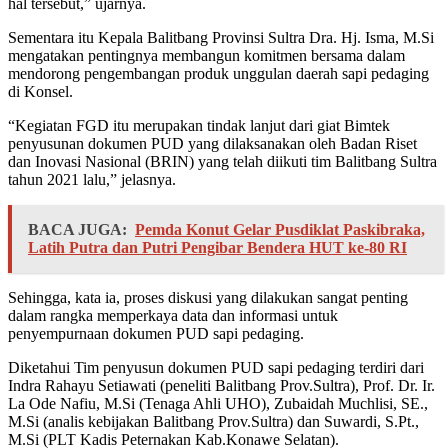
hal tersebut,” ujarnya.
Sementara itu Kepala Balitbang Provinsi Sultra Dra. Hj. Isma, M.Si
mengatakan pentingnya membangun komitmen bersama dalam
mendorong pengembangan produk unggulan daerah sapi pedaging
di Konsel.
“Kegiatan FGD itu merupakan tindak lanjut dari giat Bimtek
penyusunan dokumen PUD yang dilaksanakan oleh Badan Riset
dan Inovasi Nasional (BRIN) yang telah diikuti tim Balitbang Sultra
tahun 2021 lalu,” jelasnya.
BACA JUGA:
Pemda Konut Gelar Pusdiklat Paskibraka,
Latih Putra dan Putri Pengibar Bendera HUT ke-80 RI
Sehingga, kata ia, proses diskusi yang dilakukan sangat penting
dalam rangka memperkaya data dan informasi untuk
penyempurnaan dokumen PUD sapi pedaging.
Diketahui Tim penyusun dokumen PUD sapi pedaging terdiri dari
Indra Rahayu Setiawati (peneliti Balitbang Prov.Sultra), Prof. Dr. Ir.
La Ode Nafiu, M.Si (Tenaga Ahli UHO), Zubaidah Muchlisi, SE.,
M.Si (analis kebijakan Balitbang Prov.Sultra) dan Suwardi, S.Pt.,
M.Si (PLT Kadis Peternakan Kab.Konawe Selatan).