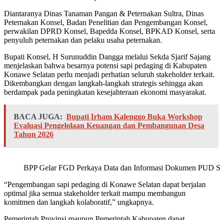
Diantaranya Dinas Tanaman Pangan & Peternakan Sultra, Dinas
Peternakan Konsel, Badan Penelitian dan Pengembangan Konsel,
perwakilan DPRD Konsel, Bapedda Konsel, BPKAD Konsel, serta
penyuluh peternakan dan pelaku usaha peternakan.
Bupati Konsel, H Surunuddin Dangga melalui Sekda Sjarif Sajang
menjelaskan bahwa besarnya potensi sapi pedaging di Kabupaten
Konawe Selatan perlu menjadi perhatian seluruh stakeholder terkait.
Dikembangkan dengan langkah-langkah strategis sehingga akan
berdampak pada peningkatan kesejahteraan ekonomi masyarakat.
BACA JUGA:
Bupati Irham Kalenggo Buka Workshop
Evaluasi Pengelolaan Keuangan dan Pembangunan Desa
Tahun 2026
BPP Gelar FGD Perkaya Data dan Informasi Dokumen PUD S
“Pengembangan sapi pedaging di Konawe Selatan dapat berjalan
optimal jika semua stakeholder terkait mampu membangun
komitmen dan langkah kolaboratif,” ungkapnya.
Pemerintah Provinsi maupun Pemerintah Kabupaten dapat