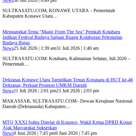
News
30 Juli 2026 | 6:49 pm
SULTRASATU.COM, KONAWE UTARA – Pemerintah
Kabupaten Konawe Utara…
Mengangkat Tema “Magic From The Sea” Pemkab Kotabaru
Jadikan Festival Budaya Saijaan Ruang Kolaborasi Pelestarian
Budaya Bajau
News
25 Juli 2026 | 1:39 am
31 Juli 2026 | 1:40 am
SULTRASATU.COM: Kotabaru, Kalimantan Selatan, Juli 2026 –
Pemerintah…
Dekranas Konawe Utara Tampilkan Tenun Konasara di HUT ke-46
Dekranas, Perkuat Promosi UMKM Daerah
News
11 Juli 2026 | 2:01 pm
23 Juli 2026 | 2:03 pm
MAKASSAR, SULTRASATU.COM– Dewan Kerajinan Nasional
Daerah (Dekranasda) Kabupaten…
MTQ XXXI Sultra Digelar di Konawe, Wakil Ketua DPRD Konut
Ajak Masyarakat Sukseskan
News
9 Juni 2026 | 7:45 pm
9 Juni 2026 | 7:45 pm