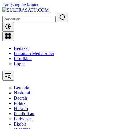
Langsung ke konten
Redaksi
Pedoman Media Siber
Info Iklan
Login
Beranda
Nasional
Daerah
Politik
Hukrim
Pendidikan
Pariwisata
Ekobis