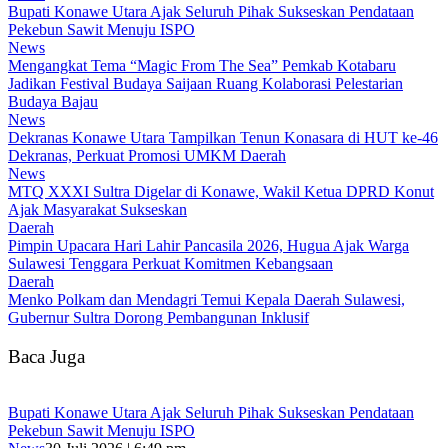
Bupati Konawe Utara Ajak Seluruh Pihak Sukseskan Pendataan
Pekebun Sawit Menuju ISPO
News
Mengangkat Tema “Magic From The Sea” Pemkab Kotabaru
Jadikan Festival Budaya Saijaan Ruang Kolaborasi Pelestarian
Budaya Bajau
News
Dekranas Konawe Utara Tampilkan Tenun Konasara di HUT ke-46
Dekranas, Perkuat Promosi UMKM Daerah
News
MTQ XXXI Sultra Digelar di Konawe, Wakil Ketua DPRD Konut
Ajak Masyarakat Sukseskan
Daerah
Pimpin Upacara Hari Lahir Pancasila 2026, Hugua Ajak Warga
Sulawesi Tenggara Perkuat Komitmen Kebangsaan
Daerah
Menko Polkam dan Mendagri Temui Kepala Daerah Sulawesi,
Gubernur Sultra Dorong Pembangunan Inklusif
Baca Juga
Bupati Konawe Utara Ajak Seluruh Pihak Sukseskan Pendataan
Pekebun Sawit Menuju ISPO