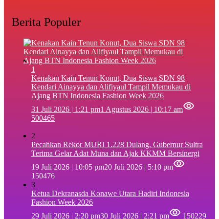
Berita Populer
1
‎Kenakan Kain Tenun Konut, Dua Siswa SDN 98
Kendari Ainayya dan Alifiyaul Tampil Memukau di
Ajang BTN Indonesia Fashion Week 2026
31 Juli 2026 | 1:21 pm
1 Agustus 2026 | 10:17 am
500465
2
Pecahkan Rekor MURI 1.228 Dulang, Gubernur Sultra
Terima Gelar Adat Muna dan Ajak KKMM Bersinergi
19 Juli 2026 | 10:05 pm
20 Juli 2026 | 5:10 pm
150476
3
Ketua Dekranasda Konawe Utara Hadiri Indonesia
Fashion Week 2026
29 Juli 2026 | 2:20 pm
30 Juli 2026 | 2:21 pm
150229