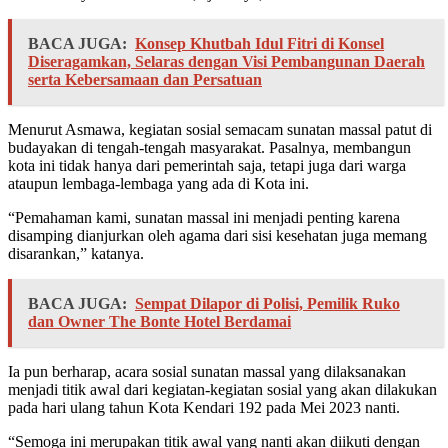
BACA JUGA:
Konsep Khutbah Idul Fitri di Konsel
Diseragamkan, Selaras dengan Visi Pembangunan Daerah
serta Kebersamaan dan Persatuan
Menurut Asmawa, kegiatan sosial semacam sunatan massal patut di
budayakan di tengah-tengah masyarakat. Pasalnya, membangun
kota ini tidak hanya dari pemerintah saja, tetapi juga dari warga
ataupun lembaga-lembaga yang ada di Kota ini.
“Pemahaman kami, sunatan massal ini menjadi penting karena
disamping dianjurkan oleh agama dari sisi kesehatan juga memang
disarankan,” katanya.
BACA JUGA:
Sempat Dilapor di Polisi, Pemilik Ruko
dan Owner The Bonte Hotel Berdamai
Ia pun berharap, acara sosial sunatan massal yang dilaksanakan
menjadi titik awal dari kegiatan-kegiatan sosial yang akan dilakukan
pada hari ulang tahun Kota Kendari 192 pada Mei 2023 nanti.
“Semoga ini merupakan titik awal yang nanti akan diikuti dengan