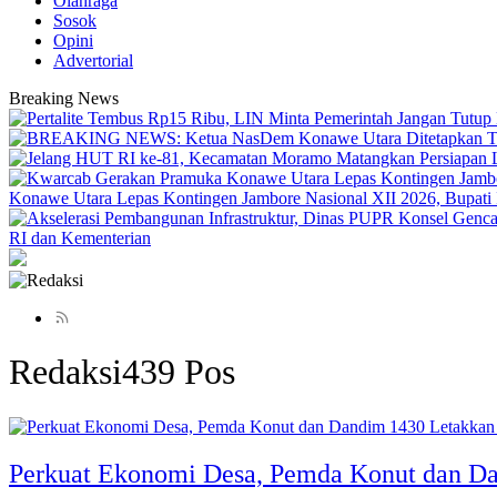
Olahraga
Sosok
Opini
Advertorial
Breaking News
Konawe Utara Lepas Kontingen Jambore Nasional XII 2026, Bupati Ik
RI dan Kementerian
Redaksi
439 Pos
Perkuat Ekonomi Desa, Pemda Konut dan D