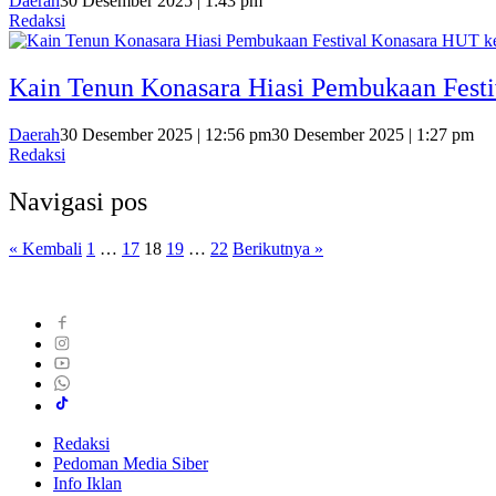
Daerah
30 Desember 2025 | 1:43 pm
Redaksi
Kain Tenun Konasara Hiasi Pembukaan Fest
Daerah
30 Desember 2025 | 12:56 pm
30 Desember 2025 | 1:27 pm
Redaksi
Navigasi pos
« Kembali
1
…
17
18
19
…
22
Berikutnya »
Redaksi
Pedoman Media Siber
Info Iklan