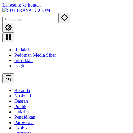
Langsung ke konten
Redaksi
Pedoman Media Siber
Info Iklan
Login
Beranda
Nasional
Daerah
Politik
Hukrim
Pendidikan
Pariwisata
Ekobis