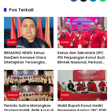
Pos Terkait
Politik
Politik
BREAKING NEWS: Ketua
Ketua dan Sekretaris DPC
NasDem Konawe Utara
PDI Perjuangan Konut Ikuti
Ditetapkan Tersangka
Bimtek Nasional, Perkuat
Penipuan
Konsolidasi Partai
Daerah
Politik
Perindo Sultra Matangkan
Wakil Bupati Konut Hadiri
Strategi Politik, Bidik Kursi di
Peresmian Kantor DPC PDIP