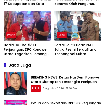
17 Kabupaten dan Kota
Konawe Oleh Pengurus
Pusat
Politik
Politik
Hadiri HUT ke-53 PDI
Partai Politik Baru: PADI
Perjuangan, DPC Konawe
Sultra Resmi Terdaftar di
Utara Tegaskan Semangat
Kesbangpol Sultra
Gotong Royong dan
Berkoalisi dengan Rakyat
Baca Juga
BREAKING NEWS: Ketua NasDem Konawe
Utara Ditetapkan Tersangka Penipuan
Politik
6 Agustus 2026 | 11:46 Am
Ketua dan Sekretaris DPC PDI Perjuangan