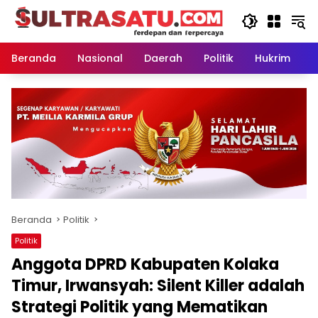
Langsung
ke
konten
Beranda
Nasional
Daerah
Politik
Hukrim
P
Beranda
Politik
Politik
Anggota DPRD Kabupaten Kolaka
Timur, Irwansyah: Silent Killer adalah
Strategi Politik yang Mematikan