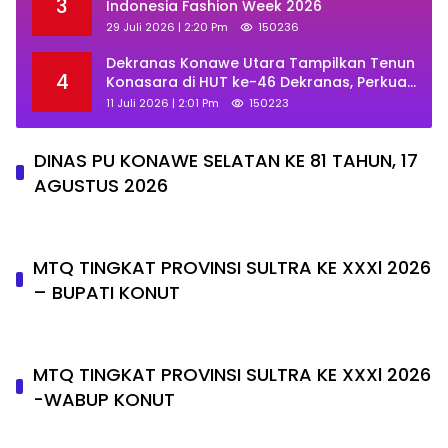
3
Indonesia Fashion Week 2026
29 Juli 2026 | 2:20 Pm
150236
Dekranas Konawe Utara Tampilkan Tenun
4
Konasara di HUT ke-46 Dekranas, Perkuat
Promosi UMKM Daerah
11 Juli 2026 | 2:01 Pm
150223
DINAS PU KONAWE SELATAN KE 81 TAHUN, 17
AGUSTUS 2026
MTQ TINGKAT PROVINSI SULTRA KE XXXl 2026
– BUPATI KONUT
MTQ TINGKAT PROVINSI SULTRA KE XXXl 2026
-WABUP KONUT