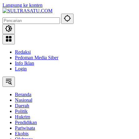
Langsung ke konten
Redaksi
Pedoman Media Siber
Info Iklan
Login
Beranda
Nasional
Daerah
Politik
Hukrim
Pendidikan
Pariwisata
Ekobis