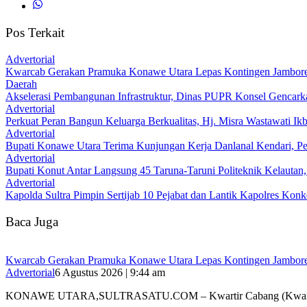
Pos Terkait
Advertorial
‎Kwarcab Gerakan Pramuka Konawe Utara Lepas Kontingen Jambore Na
Daerah
Akselerasi Pembangunan Infrastruktur, Dinas PUPR Konsel Gencark
Advertorial
‎Perkuat Peran Bangun Keluarga Berkualitas, Hj. Misra Wastawati
Advertorial
Bupati Konawe Utara Terima Kunjungan Kerja Danlanal Kendari, Pe
Advertorial
Bupati Konut Antar Langsung 45 Taruna-Taruni Politeknik Kelautan
Advertorial
‎Kapolda Sultra Pimpin Sertijab 10 Pejabat dan Lantik Kapolres Kon
Baca Juga
‎Kwarcab Gerakan Pramuka Konawe Utara Lepas Kontingen Jambore Na
Advertorial
6 Agustus 2026 | 9:44 am
KONAWE UTARA,SULTRASATU.COM – Kwartir Cabang (Kwarc