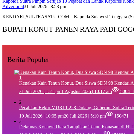
‎Kapolda Sultra Pimpin Sertijab 10 Pejabat dan Lantik Kapolres Kon
Advertorial
31 Juli 2026 | 8:53 pm
‎KENDARI,SULTRASATU.COM – Kapolda Sulawesi Tenggara (Sultr
BUPATI KONUT PANEN RAYA PADI GOG
Berita Populer
1
‎Kenakan Kain Tenun Konut, Dua Siswa SDN 98 Kendari A
31 Juli 2026 | 1:21 pm
1 Agustus 2026 | 10:17 am
50041
2
Pecahkan Rekor MURI 1.228 Dulang, Gubernur Sultra Ter
19 Juli 2026 | 10:05 pm
20 Juli 2026 | 5:10 pm
150471
3
Dekranas Konawe Utara Tampilkan Tenun Konasara di HU