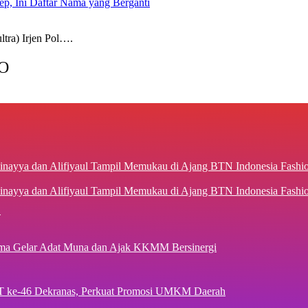
kep, Ini Daftar Nama yang Berganti
a) Irjen Pol….
O
inayya dan Alifiyaul Tampil Memukau di Ajang BTN Indonesia Fash
1
ima Gelar Adat Muna dan Ajak KKMM Bersinergi
T ke-46 Dekranas, Perkuat Promosi UMKM Daerah