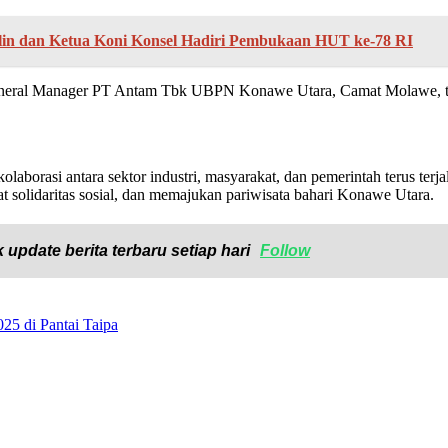
alin dan Ketua Koni Konsel Hadiri Pembukaan HUT ke-78 RI
 General Manager PT Antam Tbk UBPN Konawe Utara, Camat Molawe, to
borasi antara sektor industri, masyarakat, dan pemerintah terus terjal
 solidaritas sosial, dan memajukan pariwisata bahari Konawe Utara.
 update berita terbaru setiap hari
Follow
5 di Pantai Taipa