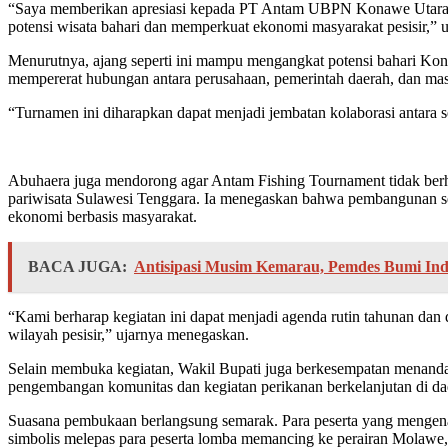
“Saya memberikan apresiasi kepada PT Antam UBPN Konawe Utara yan
potensi wisata bahari dan memperkuat ekonomi masyarakat pesisir,”
Menurutnya, ajang seperti ini mampu mengangkat potensi bahari Konaw
mempererat hubungan antara perusahaan, pemerintah daerah, dan ma
“Turnamen ini diharapkan dapat menjadi jembatan kolaborasi antara
Abuhaera juga mendorong agar Antam Fishing Tournament tidak berhe
pariwisata Sulawesi Tenggara. Ia menegaskan bahwa pembangunan se
ekonomi berbasis masyarakat.
BACA JUGA:
Antisipasi Musim Kemarau, Pemdes Bumi In
“Kami berharap kegiatan ini dapat menjadi agenda rutin tahunan dan
wilayah pesisir,” ujarnya menegaskan.
Selain membuka kegiatan, Wakil Bupati juga berkesempatan menanda
pengembangan komunitas dan kegiatan perikanan berkelanjutan di dae
Suasana pembukaan berlangsung semarak. Para peserta yang mengena
simbolis melepas para peserta lomba memancing ke perairan Molawe