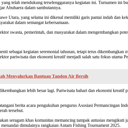
g telah mendukung terselenggaranya kegiatan ini. Turnamen ini buk
 ujar Abuhaera dalam sambutannya.
e Utara, yang selama ini dikenal memiliki garis pantai indah dan keka
syarakat dalam semangat kebersamaan.
 sektor swasta, pemerintah, dan masyarakat dalam mengembangkan pote
nti sebagai kegiatan seremonial tahunan, tetapi terus dikembangkan 
ktor pariwisata dan ekonomi kreatif menjadi salah satu fokus utam
dah Menyalurkan Bantuan Tandon Air Bersih
 dikembangkan lebih besar lagi. Pariwisata bahari dan ekonomi kreati
tangani berita acara pengukuhan pengurus Asosiasi Permancingan In
rah tersebut.
kan seragam khas komunitas memancing tampak antusias mengikuti ja
, menandai dimulainya rangkaian Antam Fishing Tournament 2025.