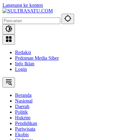
Langsung ke konten
Redaksi
Pedoman Media Siber
Info Iklan
Login
Beranda
Nasional
Daerah
Politik
Hukrim
Pendidikan
Pariwisata
Ekobis