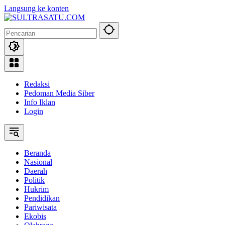
Langsung ke konten
Redaksi
Pedoman Media Siber
Info Iklan
Login
Beranda
Nasional
Daerah
Politik
Hukrim
Pendidikan
Pariwisata
Ekobis