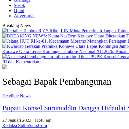
Olahraga
Sosok
Opini
Advertorial
Breaking News
Konawe Utara Lepas Kontingen Jambore Nasional XII 2026, Bupati Ik
RI dan Kementerian
Sebagai Bapak Pembangunan
Headline News
Bupati Konsel Surunuddin Dangga Didaulat
27 Januari 2023 | 11:48 am
Redaksi SultraSatu.Com