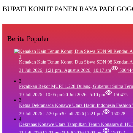
BUPATI KONUT PANEN RAYA PADI GOG
Berita Populer
1
‎Kenakan Kain Tenun Konut, Dua Siswa SDN 98 Kendari A
31 Juli 2026 | 1:21 pm
1 Agustus 2026 | 10:17 am
50044
2
Pecahkan Rekor MURI 1.228 Dulang, Gubernur Sultra Ter
19 Juli 2026 | 10:05 pm
20 Juli 2026 | 5:10 pm
150475
3
Ketua Dekranasda Konawe Utara Hadiri Indonesia Fashion
29 Juli 2026 | 2:20 pm
30 Juli 2026 | 2:21 pm
150228
4
Dekranas Konawe Utara Tampilkan Tenun Konasara di HU
11 Juli 2026 | 2:01 pm
23 Juli 2026 | 2:03 pm
150222