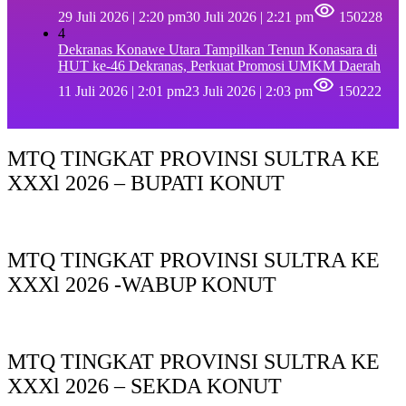
29 Juli 2026 | 2:20 pm
30 Juli 2026 | 2:21 pm
150228
4
Dekranas Konawe Utara Tampilkan Tenun Konasara di
HUT ke-46 Dekranas, Perkuat Promosi UMKM Daerah
11 Juli 2026 | 2:01 pm
23 Juli 2026 | 2:03 pm
150222
MTQ TINGKAT PROVINSI SULTRA KE
XXXl 2026 – BUPATI KONUT
MTQ TINGKAT PROVINSI SULTRA KE
XXXl 2026 -WABUP KONUT
MTQ TINGKAT PROVINSI SULTRA KE
XXXl 2026 – SEKDA KONUT