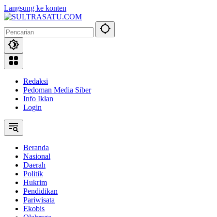
Langsung ke konten
Redaksi
Pedoman Media Siber
Info Iklan
Login
Beranda
Nasional
Daerah
Politik
Hukrim
Pendidikan
Pariwisata
Ekobis