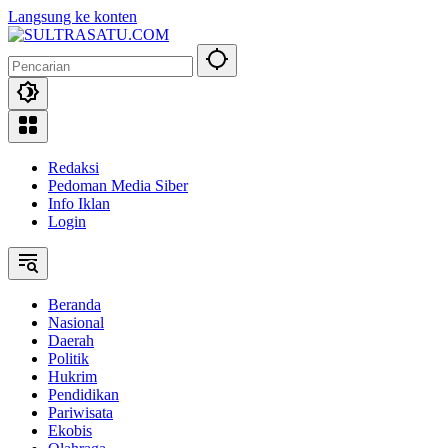
Langsung ke konten
Redaksi
Pedoman Media Siber
Info Iklan
Login
Beranda
Nasional
Daerah
Politik
Hukrim
Pendidikan
Pariwisata
Ekobis