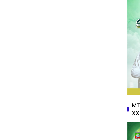
MT
XX