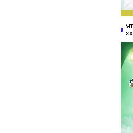
MT
XX