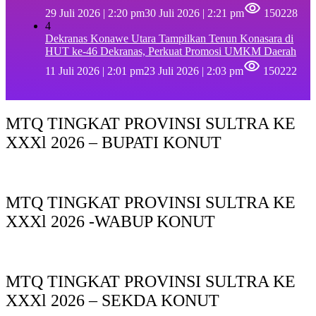
29 Juli 2026 | 2:20 pm
30 Juli 2026 | 2:21 pm
150228
4
Dekranas Konawe Utara Tampilkan Tenun Konasara di
HUT ke-46 Dekranas, Perkuat Promosi UMKM Daerah
11 Juli 2026 | 2:01 pm
23 Juli 2026 | 2:03 pm
150222
MTQ TINGKAT PROVINSI SULTRA KE
XXXl 2026 – BUPATI KONUT
MTQ TINGKAT PROVINSI SULTRA KE
XXXl 2026 -WABUP KONUT
MTQ TINGKAT PROVINSI SULTRA KE
XXXl 2026 – SEKDA KONUT