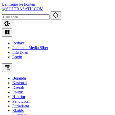
Langsung ke konten
Redaksi
Pedoman Media Siber
Info Iklan
Login
Beranda
Nasional
Daerah
Politik
Hukrim
Pendidikan
Pariwisata
Ekobis