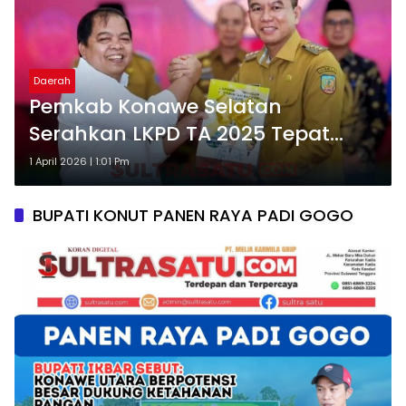
Daerah
Pemkab Konawe Selatan
Serahkan LKPD TA 2025 Tepat
Waktu, Wujud Komitmen
1 April 2026 | 1:01 Pm
Transparansi
BUPATI KONUT PANEN RAYA PADI GOGO