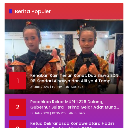
Berita Populer
‎Kenakan Kain Tenun Konut, Dua Siswa SDN
1
98 Kendari Ainayya dan Alifiyaul Tampil
Memukau di Ajang BTN Indonesia Fashion
31 Juli 2026 | 1:21 Pm
500424
Week 2026
Pecahkan Rekor MURI 1.228 Dulang,
2
Gubernur Sultra Terima Gelar Adat Muna
dan Ajak KKMM Bersinergi
19 Juli 2026 | 10:05 Pm
150472
Ketua Dekranasda Konawe Utara Hadiri