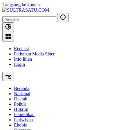
Langsung ke konten
Redaksi
Pedoman Media Siber
Info Iklan
Login
Beranda
Nasional
Daerah
Politik
Hukrim
Pendidikan
Pariwisata
Ekobis