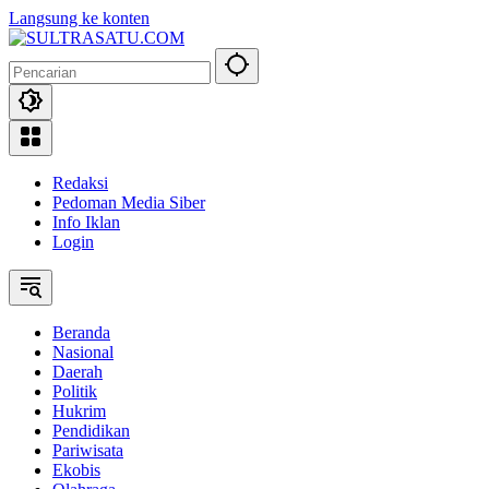
Langsung ke konten
Redaksi
Pedoman Media Siber
Info Iklan
Login
Beranda
Nasional
Daerah
Politik
Hukrim
Pendidikan
Pariwisata
Ekobis