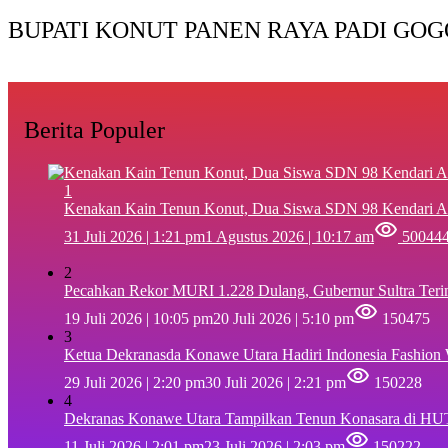
BUPATI KONUT PANEN RAYA PADI GOG
Berita Populer
1
‎Kenakan Kain Tenun Konut, Dua Siswa SDN 98 Kendari A
31 Juli 2026 | 1:21 pm
1 Agustus 2026 | 10:17 am
50044
2
Pecahkan Rekor MURI 1.228 Dulang, Gubernur Sultra Ter
19 Juli 2026 | 10:05 pm
20 Juli 2026 | 5:10 pm
150475
3
Ketua Dekranasda Konawe Utara Hadiri Indonesia Fashion
29 Juli 2026 | 2:20 pm
30 Juli 2026 | 2:21 pm
150228
4
Dekranas Konawe Utara Tampilkan Tenun Konasara di HU
11 Juli 2026 | 2:01 pm
23 Juli 2026 | 2:03 pm
150222