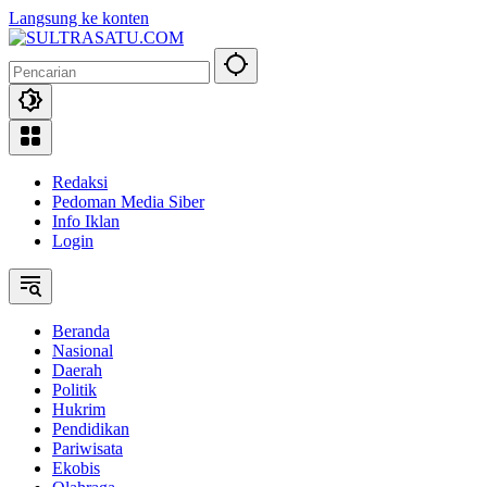
Langsung ke konten
Redaksi
Pedoman Media Siber
Info Iklan
Login
Beranda
Nasional
Daerah
Politik
Hukrim
Pendidikan
Pariwisata
Ekobis