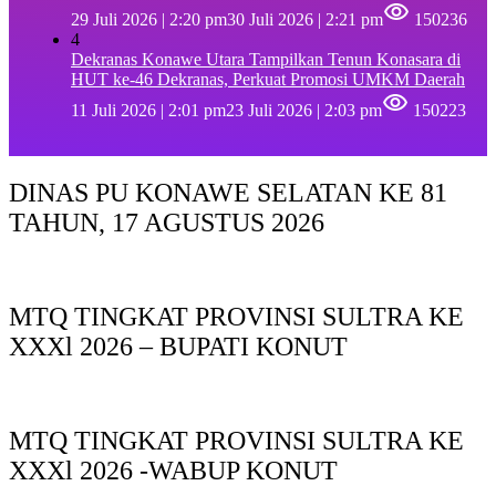
29 Juli 2026 | 2:20 pm
30 Juli 2026 | 2:21 pm
150236
4
Dekranas Konawe Utara Tampilkan Tenun Konasara di
HUT ke-46 Dekranas, Perkuat Promosi UMKM Daerah
11 Juli 2026 | 2:01 pm
23 Juli 2026 | 2:03 pm
150223
DINAS PU KONAWE SELATAN KE 81
TAHUN, 17 AGUSTUS 2026
MTQ TINGKAT PROVINSI SULTRA KE
XXXl 2026 – BUPATI KONUT
MTQ TINGKAT PROVINSI SULTRA KE
XXXl 2026 -WABUP KONUT