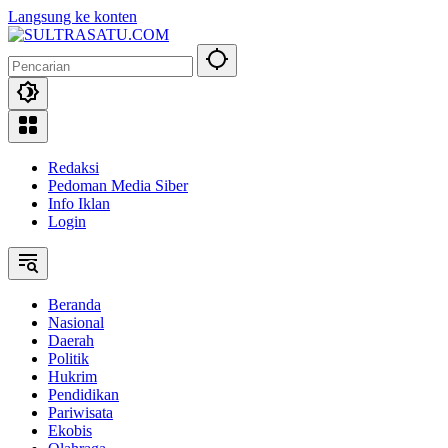
Langsung ke konten
Redaksi
Pedoman Media Siber
Info Iklan
Login
Beranda
Nasional
Daerah
Politik
Hukrim
Pendidikan
Pariwisata
Ekobis