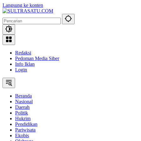
Langsung ke konten
Redaksi
Pedoman Media Siber
Info Iklan
Login
Beranda
Nasional
Daerah
Politik
Hukrim
Pendidikan
Pariwisata
Ekobis