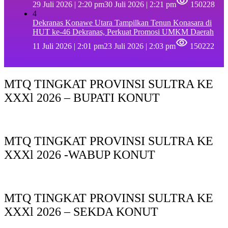
29 Juli 2026 | 2:20 pm
30 Juli 2026 | 2:21 pm
150228
4
Dekranas Konawe Utara Tampilkan Tenun Konasara di
HUT ke-46 Dekranas, Perkuat Promosi UMKM Daerah
11 Juli 2026 | 2:01 pm
23 Juli 2026 | 2:03 pm
150222
MTQ TINGKAT PROVINSI SULTRA KE
XXXl 2026 – BUPATI KONUT
MTQ TINGKAT PROVINSI SULTRA KE
XXXl 2026 -WABUP KONUT
MTQ TINGKAT PROVINSI SULTRA KE
XXXl 2026 – SEKDA KONUT