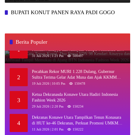
BUPATI KONUT PANEN RAYA PADI GOGO
Berita Populer
‎Kenakan Kain Tenun Konut, Dua Siswa SDN 98
1
Kendari Ainayya dan Alifiyaul Tampil Memukau di
Ajang BTN Indonesia Fashion Week 2026
31 Juli 2026 | 1:21 Pm
500497
Pecahkan Rekor MURI 1.228 Dulang, Gubernur
2
Sultra Terima Gelar Adat Muna dan Ajak KKMM
Bersinergi
19 Juli 2026 | 10:05 Pm
150478
Ketua Dekranasda Konawe Utara Hadiri Indonesia
3
Fashion Week 2026
29 Juli 2026 | 2:20 Pm
150234
Dekranas Konawe Utara Tampilkan Tenun Konasara
4
di HUT ke-46 Dekranas, Perkuat Promosi UMKM
Daerah
11 Juli 2026 | 2:01 Pm
150222