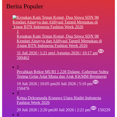
Berita Populer
1
‎Kenakan Kain Tenun Konut, Dua Siswa SDN 98
Kendari Ainayya dan Alifiyaul Tampil Memukau di
Ajang BTN Indonesia Fashion Week 2026
31 Juli 2026 | 1:21 pm
1 Agustus 2026 | 10:17 am
500462
2
Pecahkan Rekor MURI 1.228 Dulang, Gubernur Sultra
Terima Gelar Adat Muna dan Ajak KKMM Bersinergi
19 Juli 2026 | 10:05 pm
20 Juli 2026 | 5:10 pm
150476
3
Ketua Dekranasda Konawe Utara Hadiri Indonesia
Fashion Week 2026
29 Juli 2026 | 2:20 pm
30 Juli 2026 | 2:21 pm
150229
4