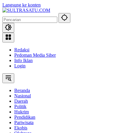
Langsung ke konten
Redaksi
Pedoman Media Siber
Info Iklan
Login
Beranda
Nasional
Daerah
Politik
Hukrim
Pendidikan
Pariwisata
Ekobis