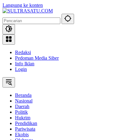
Langsung ke konten
Redaksi
Pedoman Media Siber
Info Iklan
Login
Beranda
Nasional
Daerah
Politik
Hukrim
Pendidikan
Pariwisata
Ekobis