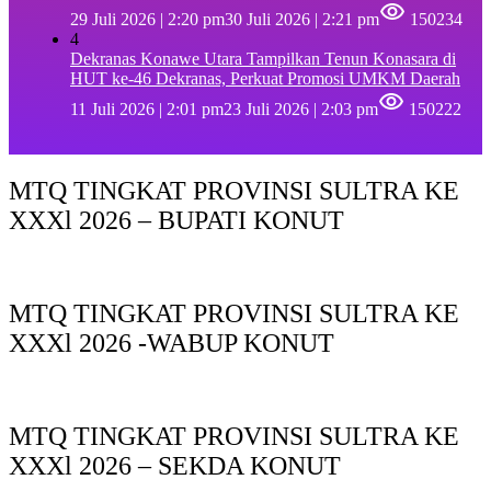
29 Juli 2026 | 2:20 pm
30 Juli 2026 | 2:21 pm
150234
4
Dekranas Konawe Utara Tampilkan Tenun Konasara di
HUT ke-46 Dekranas, Perkuat Promosi UMKM Daerah
11 Juli 2026 | 2:01 pm
23 Juli 2026 | 2:03 pm
150222
MTQ TINGKAT PROVINSI SULTRA KE
XXXl 2026 – BUPATI KONUT
MTQ TINGKAT PROVINSI SULTRA KE
XXXl 2026 -WABUP KONUT
MTQ TINGKAT PROVINSI SULTRA KE
XXXl 2026 – SEKDA KONUT