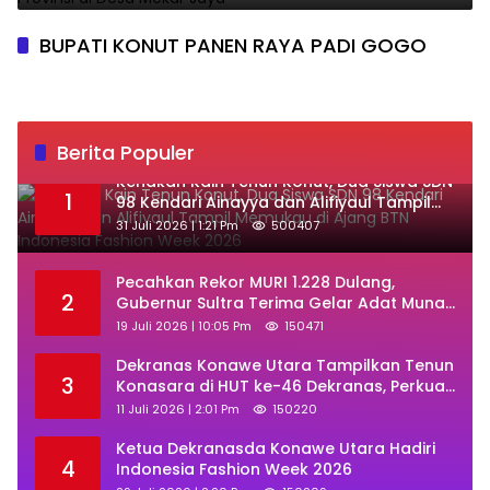
BUPATI KONUT PANEN RAYA PADI GOGO
Berita Populer
‎Kenakan Kain Tenun Konut, Dua Siswa SDN
1
98 Kendari Ainayya dan Alifiyaul Tampil
Memukau di Ajang BTN Indonesia Fashion
31 Juli 2026 | 1:21 Pm
500407
Week 2026
Pecahkan Rekor MURI 1.228 Dulang,
2
Gubernur Sultra Terima Gelar Adat Muna
dan Ajak KKMM Bersinergi
19 Juli 2026 | 10:05 Pm
150471
Dekranas Konawe Utara Tampilkan Tenun
3
Konasara di HUT ke-46 Dekranas, Perkuat
Promosi UMKM Daerah
11 Juli 2026 | 2:01 Pm
150220
Ketua Dekranasda Konawe Utara Hadiri
4
Indonesia Fashion Week 2026